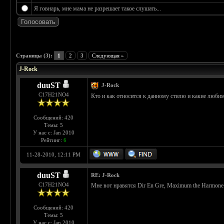
Я говнарь, мне мама не разрешает такое слушать...
 0
Страницы (3):
1
2
3
Следующая »
J-Rock
duuST
J-Rock
С17H21NO4
Кто и как относится к данному стилю и какие люб
Сообщений: 420
Темы: 5
У нас с: Jan 2010
Рейтинг:
6
11-28-2010, 12:11 PM
duuST
RE: J-Rock
С17H21NO4
Мне вот нравятся Dir En Gre, Maximum the Harmone 
Сообщений: 420
Темы: 5
У нас с: Jan 2010