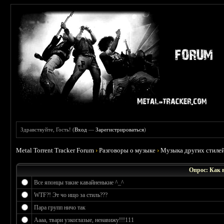
Здравствуйте, Гость! (
Вход
—
Зарегистрироваться
)
Metal Torrent Tracker Forum
›
Разговоры о музыке
›
Музыка других стиле
Опрос: Как в
Все японцы такие кавайненькие ^_^
WTF?! Эт чо ищо за стиль???
Пара групп ничо так
Аааа, твари узкоглазые, ненавижу!!!111