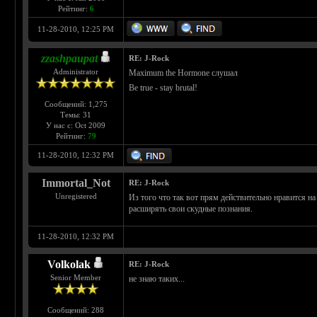
Рейтинг:
6
11-28-2010, 12:25 PM
zzashpaupat
RE: J-Rock
Administrator
Maximum the Hormone слушал
Be true - stay brutal!
Сообщений: 1,275
Темы: 31
У нас с: Oct 2009
Рейтинг:
79
11-28-2010, 12:32 PM
Immortal_Not
RE: J-Rock
Unregistered
Из того что так вот прям действительно нравится н
расширять свои скудные познания.
11-28-2010, 12:32 PM
Volkolak
RE: J-Rock
Senior Member
не знаю таких...
Сообщений: 288