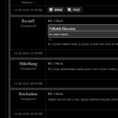
Рейтинг:
6
11-28-2010, 01:03 PM
Ro-neF
RE: J-Rock
Unregistered
Volkolak Писал(а):
не знаю таких...
+1
не слушал такой стиль, и групп, и пока что чото не 
11-28-2010, 01:24 PM
Mikellang
RE: J-Rock
Unregistered
Ну я как анимэшник очень долго этот стиль слушал, 
11-28-2010, 08:45 PM
Rockation
RE: J-Rock
Unregistered
кавая! весело там у них, вроде ранетки под них косят 
11-28-2010, 10:03 PM