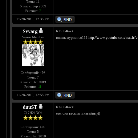
Темы: 11
У нас с: Sep 2009
Рейтинг:
7
11-28-2010, 12:35 PM
Svvarg
RE: J-Rock
Senior Member
ипашь мурамясо111
http://www.youtube.com/watch
Сообщений: 476
Темы: 7
У нас с: Oct 2009
Рейтинг:
11
11-28-2010, 12:55 PM
duuST
RE: J-Rock
С17H21NO4
еее, они веселы и кавайны)))
Сообщений: 420
Темы: 5
У нас с: Jan 2010