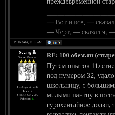
преждевременной стар
__________________
— Вот и все, — сказал
— Черт, — сказал я, 
12-19-2010, 11:14 AM
Svvarg
RE: 100 обезьян (стырен
Senior Member
Путём опытов 11летнег
под нумером 32, удал
школьницу, с большими.
Сообщений: 476
Темы: 7
милыми пантцу в полос
У нас с: Oct 2009
Рейтинг:
11
гурохентайное додзи, 
вырвались тентакли (г