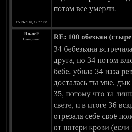
потом все умерли.
12-19-2010, 12:22 PM
Ro-neF
RE: 100 обезьян (стырен
Unregistered
34 бебезьяна встречал
друга, но 34 потом влю
бебе. убила 34 изза р
досталась ты мне, дык
35, потому что та лиш
свете, и в итоге 36 вс
отрезала себе своё по
от потери крови (если