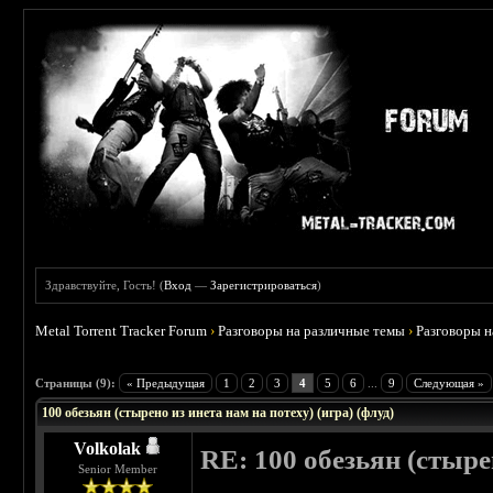
Здравствуйте, Гость! (
Вход
—
Зарегистрироваться
)
Metal Torrent Tracker Forum
›
Разговоры на различные темы
›
Разговоры 
 0
Страницы (9):
« Предыдущая
1
2
3
4
5
6
...
9
Следующая »
100 обезьян (стырено из инета нам на потеху) (игра) (флуд)
Volkolak
RE: 100 обезьян (стырен
Senior Member