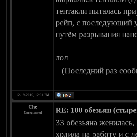
тентакли пыталась пр
рейп, с последующий
путём разрывания напо
лол
(Последний раз сооб
12-19-2010, 12:04 PM
Che
RE: 100 обезьян (стырен
Unregistered
33 обезьяна женилась,
ходила на работу и с д