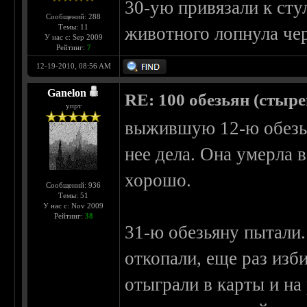
30-ую привязали к сту
Сообщений: 288
Темы: 11
животного лопнула чер
У нас с: Sep 2009
Рейтинг:
7
12-19-2010, 08:56 AM
Ganelon
RE: 100 обезьян (стырен
упрт
выжившую 12-ю обезья
нее дела. Она умерла в
хорошо.
Сообщений: 936
Темы: 51
У нас с: Nov 2009
Рейтинг:
38
31-ю обезьяну пытали.
откопали, еще раз изб
отыграли в карты и на