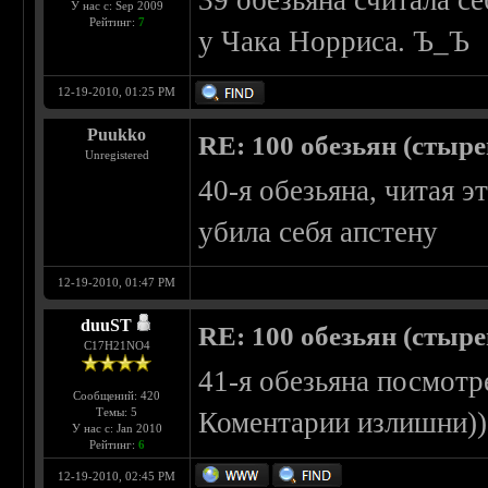
39 обезьяна считала се
У нас с: Sep 2009
Рейтинг:
7
у Чака Норриса. Ъ_Ъ
12-19-2010, 01:25 PM
Puukko
RE: 100 обезьян (стырен
Unregistered
40-я обезьяна, читая э
убила себя апстену
12-19-2010, 01:47 PM
duuST
RE: 100 обезьян (стырен
С17H21NO4
41-я обезьяна посмотр
Сообщений: 420
Темы: 5
Коментарии излишни))
У нас с: Jan 2010
Рейтинг:
6
12-19-2010, 02:45 PM