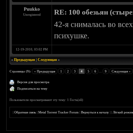
Puukko
RE: 100 обезьян (стырен
Unregistered
42-я снималась во все
психушке.
12-19-2010, 03:02 PM
«
Предыдущая
|
Следующая
»
Страницы (9):
« Предыдущая
1
2
3
4
5
6
...
9
Следующая »
Версия для просмотра
Подписаться на тему
Пользователи просматривают эту тему: 1 Гость(ей)
|
Обратная связь
|
Metal Torrent Tracker Forum
|
Вернуться к началу
|
|
Лёгкий режи