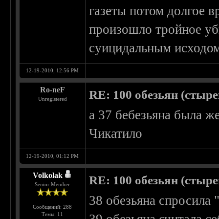
газеты потом долгое в
произошло тройное уб
суицидальным исходом
12-19-2010, 12:56 PM
Ro-neF
RE: 100 обезьян (стырен
Unregistered
а 37 бебезьяна была ж
Чикатило
12-19-2010, 01:12 PM
Volkolak
RE: 100 обезьян (стырен
Senior Member
38 обезьяна спросила 
Сообщений: 288
Темы: 11