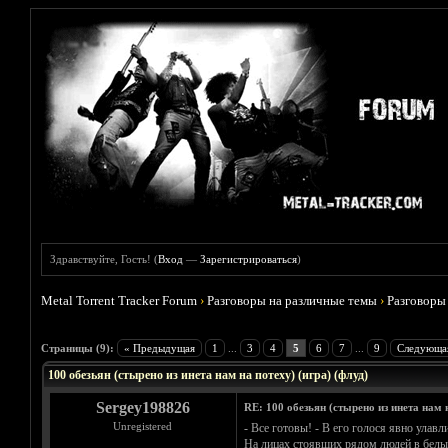
Здравствуйте, Гость! (
Вход
—
Зарегистрироваться
)
Metal Torrent Tracker Forum
›
Разговоры на различные темы
›
Разговоры
Голосов: 0 - Средняя оценка: 0
1
2
3
4
5
Страницы (9):
« Предыдущая
1
...
3
4
5
6
7
...
9
Следующа
100 обезьян (стырено из инета нам на потеху) (игра) (флуд)
Sergey198826
RE: 100 обезьян (стырено из инета нам н
Unregistered
- Все готовы! - В его голося явно улавл
На лицах стоявших рядом людей в белых