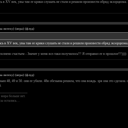
сь в ХV век, увы там ее крики слушать не стали и решили произвести обряд экзорцизма
а потеху) (игра) (флуд)
ась в ХV век, увы там ее крики слушать не стали и решили произвести обряд экзорцизма
лнено счастьем - Значит у меня все-таки получилось!!! Я отправил ее в прошлое!!!))))
а потеху) (игра) (флуд)
н 48, 49 и 50. они ее убили. 48я обезьяна решила, что она вождь. зря она это сделала.
.
________________
 мира больше нет.
осы остались…