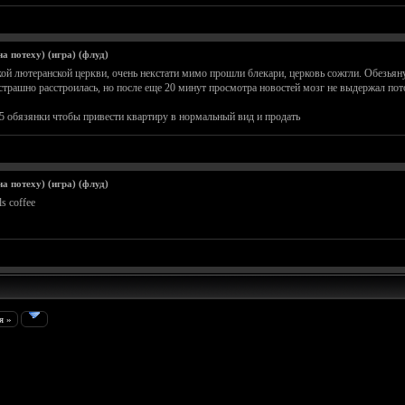
а потеху) (игра) (флуд)
ой лютеранской церкви, очень некстати мимо прошли блекари, церковь сожгли. Обезьяну
 страшно расстроилась, но после еще 20 минут просмотра новостей мозг не выдержал пот
5 обязянки чтобы привести квартиру в нормальный вид и продать
а потеху) (игра) (флуд)
s coffee
я »