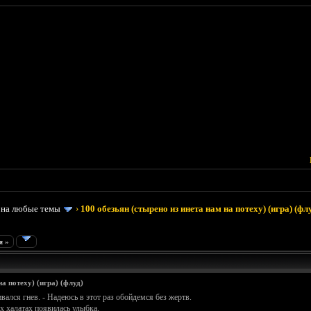
 на любые темы
›
100 обезьян (стырено из инета нам на потеху) (игра) (фл
я »
а потеху) (игра) (флуд)
ивался гнев. - Надеюсь в этот раз обойдемся без жертв.
 халатах появилась улыбка.