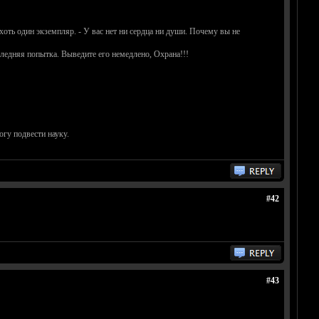
хоть один экземпляр. - У вас нет ни сердца ни души. Почему вы не
ледняя попытка. Выведите его немедлено, Охрана!!!
огу подвести науку.
#42
#43