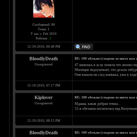
Сообщений: 86
Темы: 1
У нас с: Feb 2010
Рейтинг:
5
12-19-2010, 06:48 PM
BloodlyDeath
RE: 100 обезьян (стырено из инета нам н
Unregistered
47 напилась в ж.пу поняла что жизни га
Милиция недоумевает, что делала табуре
Они вышли на след маньяка, увы в ходе 
12-19-2010, 07:17 PM
Kiplover
RE: 100 обезьян (стырено из инета нам н
Unregistered
Мдаааа, какая добрая темка...
51-я обезьяна посмеялась над Валуевым
12-19-2010, 08:15 PM
BloodlyDeath
RE: 100 обезьян (стырено из инета нам н