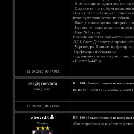
- Я не позволю ам сделать это, они так 
- Я же сказал, что это будет последний 
- Вы все лжете. - Активист "Общества з
используете своих чертовых роботов.
- Боже но сколько можно повторять, дл
- Нет, нет, не - голос активитста исчез в
- Итак № 43 готов.
В небольшой стеклянной капсуле оказал
-3,2,1, Старт. Две сикунды нарастал н
- Черт подери- Произнес профессор гля
-Профессор, вы обещали им.
- Да, конечно я не могу подвести этих 
- Внесите №44!!)))
12-19-2010, 03:47 PM
sergejvoevoda
RE: 100 обезьян (стырено из инета нам н
Unregistered
не, но вот чтобы вот столько... столько 
12-19-2010, 06:44 PM
alexxx43
RE: 100 обезьян (стырено из инета нам н
Member
46ая попробовала на вкус лампу дневног