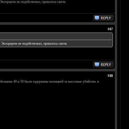
. Экзорцизм не подействовал, пришлось сжечь
#47
. Экзорцизм не подействовал, пришлось сжечь
#48
 обезьяны 49 и 50 были задержаны милицией за массовые убийства. в