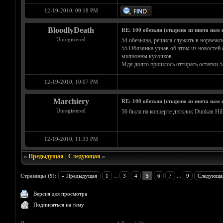
12-19-2010, 09:18 PM
BloodlyDeath
RE: 100 обезьян (стырено из инета нам н
Unregistered
54 обезьяна, решила служить в норвежск
55 Обязянка узнав об этом из новостей
милионны кусочков.
Мдя долго пришлось оттирать остатки 5
12-19-2010, 10:07 PM
Marchiery
RE: 100 обезьян (стырено из инета нам н
Unregistered
56 была на концерте дэтклок Dunkan Hill
12-19-2010, 11:33 PM
«
Предыдущая
|
Следующая
»
Страницы (9):
« Предыдущая
1
...
3
4
5
6
7
...
9
Следующа
Версия для просмотра
Подписаться на тему