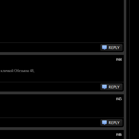
#44
 кличкой Обезьяна 48,
#45
#46