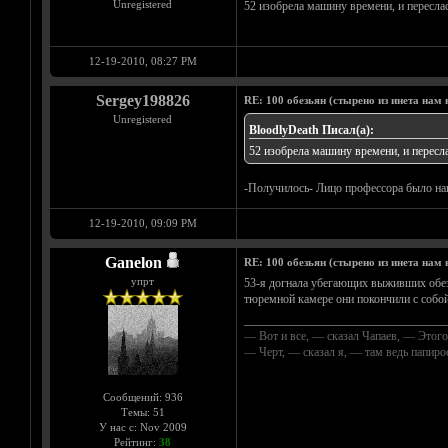
Unregistered
52 изобрела машину времени, и пересла
12-19-2010, 08:27 PM
Sergey198826
RE: 100 обезьян (стырено из инета нам н
Unregistered
BloodlyDeath Писал(а):
52 изобрела машину времени, и пересл
-Получилось- Лицо профессора было напо
12-19-2010, 09:09 PM
Ganelon
RE: 100 обезьян (стырено из инета нам н
упрт
53-я догнала убегающих выживших обезья
тюремной камере они покончили с собой
__________________________________
— Вот и все, — сказал Чапаев, — Этого
— Черт, — сказал я, — там ведь папир
Сообщений: 936
Темы: 51
У нас с: Nov 2009
Рейтинг:
38