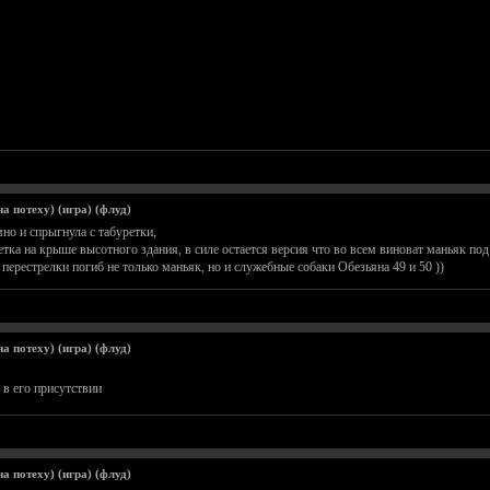
а потеху) (игра) (флуд)
мно и спрыгнула с табуретки,
тка на крыше высотного здания, в силе остается версия что во всем виноват маньяк под
перестрелки погиб не только маньяк, но и служебные собаки Обезьяна 49 и 50 ))
а потеху) (игра) (флуд)
 в его присутствии
а потеху) (игра) (флуд)