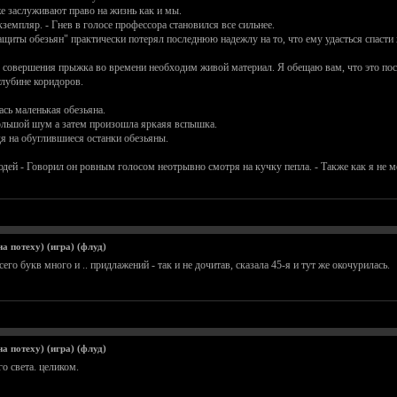
же заслуживают право на жизнь как и мы.
экземпляр. - Гнев в голосе профессора становился все сильнее.
ащиты обезьян" практически потерял последнюю надежлу на то, что ему удасться спасти 
я совершения прыжка во времени необходим живой материал. Я обещаю вам, что это пос
 глубине коридоров.
ась маленькая обезьяна.
ебольшой шум а затем произошла яркаяя вспышка.
дя на обуглившиеся останки обезьяны.
людей - Говорил он ровным голосом неотрывно смотря на кучку пепла. - Также как я не м
а потеху) (игра) (флуд)
всего букв много и .. придлажений - так и не дочитав, сказала 45-я и тут же окочурилась.
а потеху) (игра) (флуд)
о света. целиком.