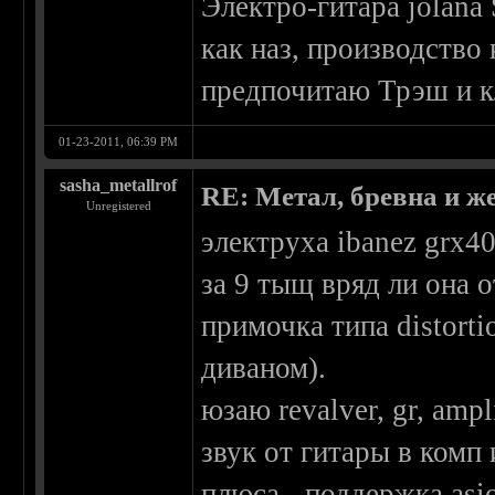
Электро-гитара jolana 
как наз, производство 
предпочитаю Трэш и к
01-23-2011, 06:39 PM
sasha_metallrof
RE: Метал, бревна и же
Unregistered
электруха ibanez grx40
за 9 тыщ вряд ли она 
примочка типа distorti
диваном).
юзаю revalver, gr, amp
звук от гитары в комп 
плюса - поддержка asi