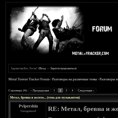
Здравствуйте, Гость! (
Вход
—
Зарегистрироваться
)
Metal Torrent Tracker Forum
›
Разговоры на различные темы
›
Разговоры 
 0
Страницы (4):
« Предыдущая
1
2
3
4
Следующая »
Метал, бревна и железо... (тема для музыкантов)
Pvlpershin
RE: Метал, бревна и же
Unregistered