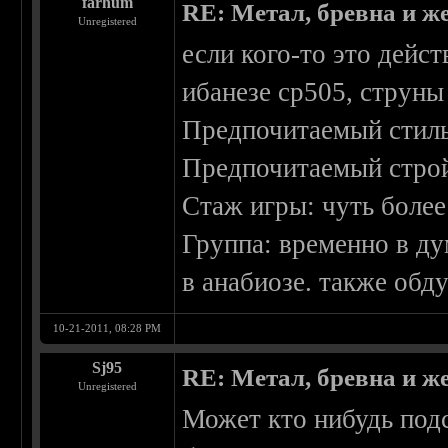
farhum
RE: Метал, бревна и же
Unregistered
если кого-то это дейст
ибанезе ср505, струны
Предпочитаемый стиль
Предпочитаемый строй
Стаж игры: чуть более
Группа: временно в ду
в анабиозе. также об
10-21-2011, 08:28 PM
Sj95
RE: Метал, бревна и же
Unregistered
Может кто нибудь под