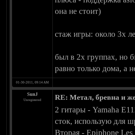
она не стоит)
стаж игры: около 3х л
был в 2х группах, но б
равно только дома, а н
01-30-2011, 09:14 AM
SunJ
RE: Метал, бревна и же
Unregistered
2 гитары - Yamaha E112
сток, использую для ш
Вторая - Epiphone Les