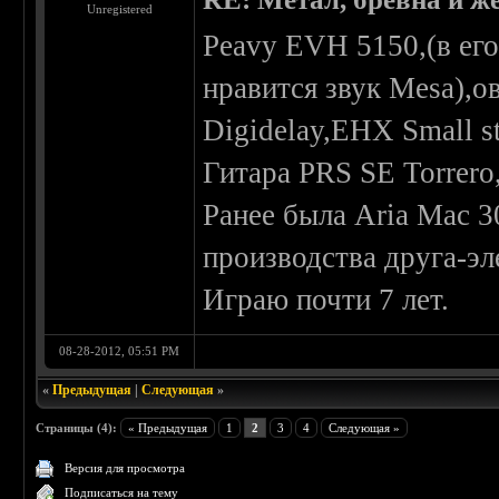
Unregistered
Peavy EVH 5150,(в ег
нравится звук Mesa),о
Digidelay,EHX Small st
Гитара PRS SE Torrer
Ранее была Aria Mac 3
производства друга-эл
Играю почти 7 лет.
08-28-2012, 05:51 PM
«
Предыдущая
|
Следующая
»
Страницы (4):
« Предыдущая
1
2
3
4
Следующая »
Версия для просмотра
Подписаться на тему