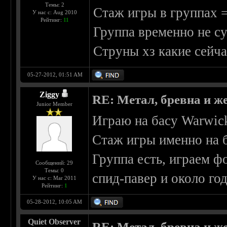
Темы: 2
Стаж игры в группах =
У нас с: Aug 2010
Рейтинг:
11
Группа временно не су
Струны хз какие сейча
05-27-2012, 01:51 AM
Ziggy
RE: Метал, бревна и же
Junior Member
Играю на басу Warwick
Стаж игры именно на ба
Группа есть, играем ф
Сообщений: 29
Темы: 0
спид-павер и около год
У нас с: Mar 2011
Рейтинг:
1
05-28-2012, 10:05 AM
Quiet Observer
RE: Метал, бревна и же