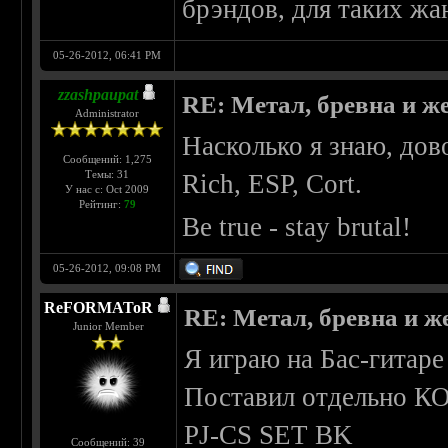
брэндов, для таких жан
05-26-2012, 06:41 PM
zzashpaupat
RE: Метал, бревна и же
Administrator
Насколько я знаю, дов
Сообщений: 1,275
Темы: 31
Rich, ESP, Cort.
У нас с: Oct 2009
Рейтинг:
79
Be true - stay brutal!
05-26-2012, 09:08 PM
ReFORMAToR
RE: Метал, бревна и же
Junior Member
Я играю на Бас-гитар
Поставил отдельн
PJ-CS SET BK
Сообщений: 39