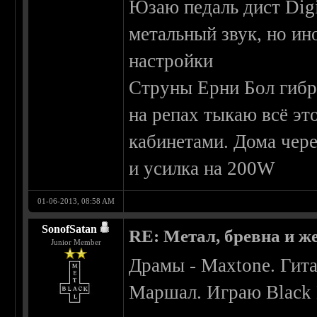
Юзаю педаль дист Digi
метальный звук, но и
настройки
Струны Ерни Бол гиб
на репах тыкаю всё эт
кабинетами. Дома чере
и усилка на 200W
01-06-2013, 08:58 AM
SonofSatan
RE: Метал, бревна и же
Junior Member
Драмы - Maxtone. Гита
Маршал. Играю Black 