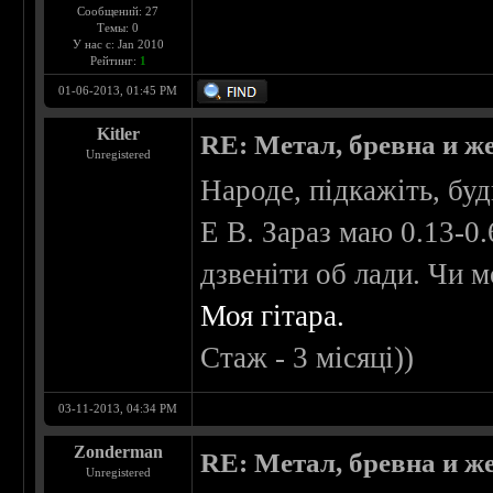
Сообщений: 27
Темы: 0
У нас с: Jan 2010
Рейтинг:
1
01-06-2013, 01:45 PM
Kitler
RE: Метал, бревна и же
Unregistered
Народе, підкажіть, буд
E B. Зараз маю 0.13-0
дзвеніти об лади. Чи 
Моя гітара.
Стаж - 3 місяці))
03-11-2013, 04:34 PM
Zonderman
RE: Метал, бревна и же
Unregistered