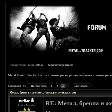
Здравствуйте, Гость! (
Вход
—
Зарегистрироваться
)
Metal Torrent Tracker Forum
›
Разговоры на различные темы
›
Разговоры 
 0
Страницы (4):
« Предыдущая
1
2
3
4
Следующая »
Метал, бревна и железо... (тема для музыкантов)
meliae
RE: Метал, бревна и же
Junior Member