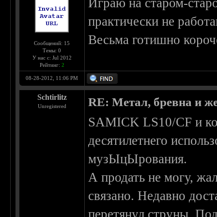
Играю на старом-стар
практически не работа
Весьма готишно короче
Сообщений: 15
Темы: 0
У нас с: Jul 2012
Рейтинг:
2
08-28-2012, 11:06 PM
Schtirlitz
RE: Метал, бревна и же
Unregistered
SAMICK LS10/CF и ком
десятилетнего использ
музЫцЫрования.
А продать не могу, жа
связано. Недавно дост
перетянул струны. Под