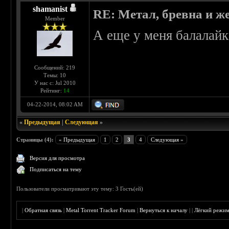
shamanist
RE: Метал, бревна и же
Member
А еще у меня балалайк
Сообщений: 219
Темы: 10
У нас с: Jul 2010
Рейтинг:
14
04-22-2014, 08:02 AM
«
Предыдущая
|
Следующая
»
Страницы (4):
« Предыдущая
1
2
3
4
Следующая »
Версия для просмотра
Подписаться на тему
Пользователи просматривают эту тему: 3 Гость(ей)
|
Обратная связь
|
Metal Torrent Tracker Forum
|
Вернуться к началу
|
|
Лёгкий режи