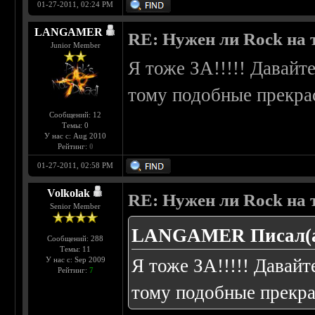
01-27-2011, 02:24 PM
LANGAMER
RE: Нужен ли Rock на
Junior Member
Я тоже ЗА!!!!! Дава
тому подобные прекра
Сообщений: 12
Темы: 0
У нас с: Aug 2010
Рейтинг:
0
01-27-2011, 02:58 PM
Volkolak
RE: Нужен ли Rock на
Senior Member
LANGAMER Писал(а
Сообщений: 288
Темы: 11
У нас с: Sep 2009
Я тоже ЗА!!!!! Дав
Рейтинг:
7
тому подобные прекра