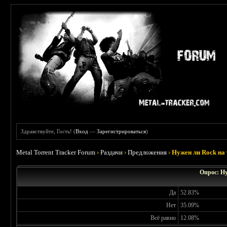
Здравствуйте, Гость! (
Вход
—
Зарегистрироваться
)
Metal Torrent Tracker Forum
›
Раздачи
›
Предложения
›
Нужен ли Rock на
Опрос: Н
Да
52.83%
Нет
35.09%
Всё равно
12.08%