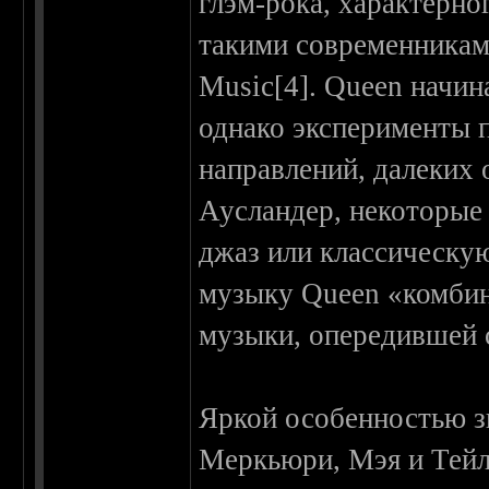
глэм-рока, характерно
такими современниками
Music[4]. Queen начин
однако эксперименты 
направлений, далеких 
Аусландер, некоторые 
джаз или классическу
музыку Queen «комбин
музыки, опередившей с
Яркой особенностью зв
Меркьюри, Мэя и Тейл