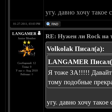
угу. давно хочу такое с
01-27-2011, 03:03 PM
LANGAMER
RE: Нужен ли Rock на
Junior Member
Volkolak Писал(а):
LANGAMER Писал(
Сообщений: 12
Темы: 0
Я тоже ЗА!!!!! Дав
У нас с: Aug 2010
Рейтинг:
0
тому подобные прекр
угу. давно хочу такое 