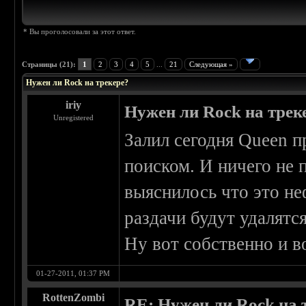
* Вы проголосовали за этот ответ.
Страницы (21):
1
2
3
4
5
...
21
Следующая »
Нужен ли Rock на трекере?
iriy
Нужен ли Rock на тре
Unregistered
Залил сегодня Queen 
поиском. И ничего не 
выяснилось что это не
раздачи будут удалятся
Ну вот собственно и в
01-27-2011, 01:37 PM
RottenZombi
RE: Нужен ли Rock на