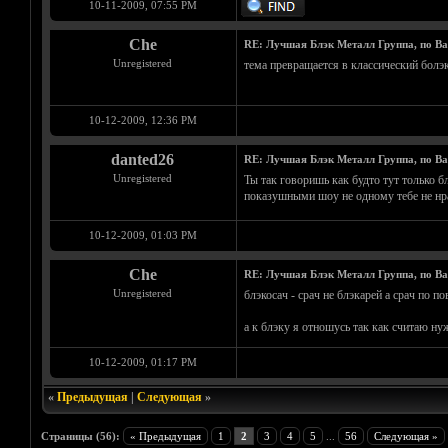
10-11-2009, 07:55 PM
Che
RE: Лучшая Блэк Металл Группа, по В
Unregistered
тема превращается в классический болэк
10-12-2009, 12:36 PM
danted26
RE: Лучшая Блэк Металл Группа, по В
Unregistered
Ты так говоришь как будто тут только б
показушными шоу не одному тебе не нра
10-12-2009, 01:03 PM
Che
RE: Лучшая Блэк Металл Группа, по В
Unregistered
блэкосач - срач не блэкарей а срач по п
а к блэку я отношусь так как считаю н
10-12-2009, 01:17 PM
«
Предыдущая
|
Следующая
»
Страницы (56):
« Предыдущая
1
2
3
4
5
...
56
Следующая »