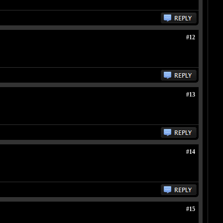
#12
#13
#14
#15