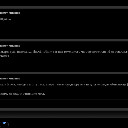
ашему мнению
осрач...
ашему мнению
лэкеры срач наводят.... Насчёт Bfmw вы там тоже много чего не поделили. И не относись 
вится....
ашему мнению
оводу блэка, наводят его тут все, спорят какая банда круче и на другие банды обзываюца
ужным, не надо мучить мне моск