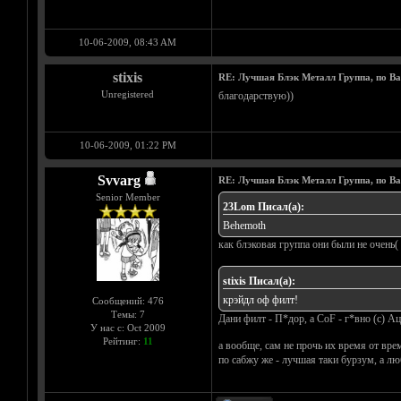
10-06-2009, 08:43 AM
stixis
RE: Лучшая Блэк Металл Группа, по В
Unregistered
благодарствую))
10-06-2009, 01:22 PM
Svvarg
RE: Лучшая Блэк Металл Группа, по В
Senior Member
23Lom Писал(а):
Behemoth
как блэковая группа они были не очень(
stixis Писал(а):
крэйдл оф филт!
Сообщений: 476
Темы: 7
Дани филт - П*дор, а CoF - г*вно (с) А
У нас с: Oct 2009
Рейтинг:
11
а вообще, сам не прочь их время от вр
по сабжу же - лучшая таки бурзум, а л