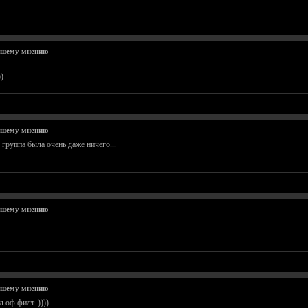
ашему мнению
)
ашему мнению
группа была очень даже ничего...
ашему мнению
ашему мнению
 оф филт. ))))