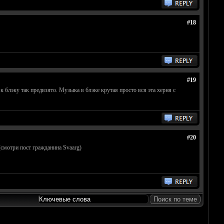
#18
#19
к блэку так предвзято. Музыка в блэке крутая просто вся эта херня с
#20
 (смотри пост гражданина Svaarg)