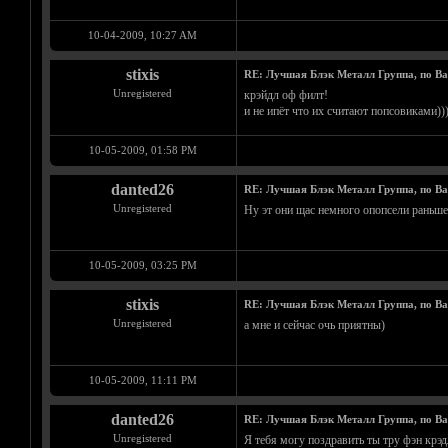
10-04-2009, 10:27 AM
stixis
RE: Лучшая Блэк Металл Группа, по В
Unregistered
крэйдл оф филт!
и не ипёт что их считают попсовиками)))
10-05-2009, 01:58 PM
danted26
RE: Лучшая Блэк Металл Группа, по В
Unregistered
Ну эт они щас немного опопсели раньше 
10-05-2009, 03:25 PM
stixis
RE: Лучшая Блэк Металл Группа, по В
Unregistered
а мне и сейчас очь приятны)
10-05-2009, 11:11 PM
danted26
RE: Лучшая Блэк Металл Группа, по В
Unregistered
Я тебя могу поздравить ты тру фэн крэдл