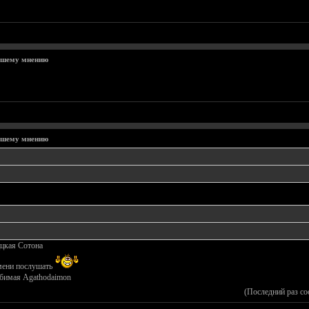
ашему мнению
ашему мнению
ццкая Сотона
емени послушать
юбимая Agathodaimon
(Последний раз с