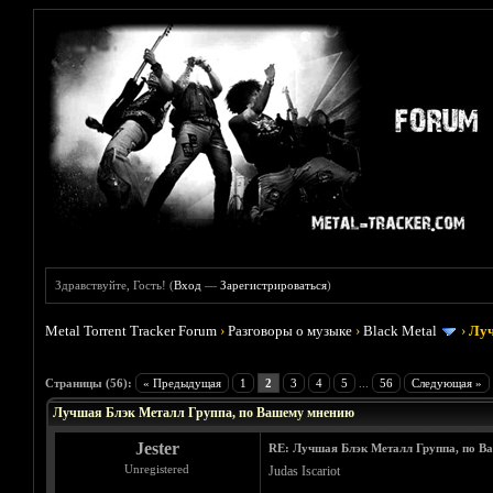
Здравствуйте, Гость! (
Вход
—
Зарегистрироваться
)
Metal Torrent Tracker Forum
›
Разговоры о музыке
›
Black Metal
›
Луч
Голосов: 16 - Средняя оценка: 4.19
1
2
3
4
5
Страницы (56):
« Предыдущая
1
2
3
4
5
...
56
Следующая »
Лучшая Блэк Металл Группа, по Вашему мнению
Jester
RE: Лучшая Блэк Металл Группа, по В
Unregistered
Judas Iscariot