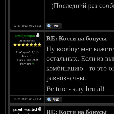
(Последний раз сооб
12-31-2012, 06:22 PM
zzashpaupat
RE: Кости на бонусы
Administrator
Ну вообще мне кажется
Сообщений: 1,275
Темы: 31
остальных. Если из в
У нас с: Oct 2009
Рейтинг:
79
комбинацию - то это она
равнозначны.
Be true - stay brutal!
12-31-2012, 06:41 PM
jared_wanted
RE: Кости на бонусы