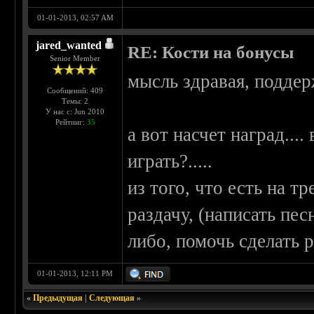
01-01-2013, 02:57 AM
jared_wanted
RE: Кости на бонусы
Senior Member
мысль здравая, подде
Сообщений: 409
Темы: 2
У нас с: Jun 2010
Рейтинг:
35
а вот насчет наград...
играть?.....
из того, что есть на т
раздачу, (написать пес
либо, помочь сделать р
01-01-2013, 12:11 PM
«
Предыдущая
|
Следующая
»