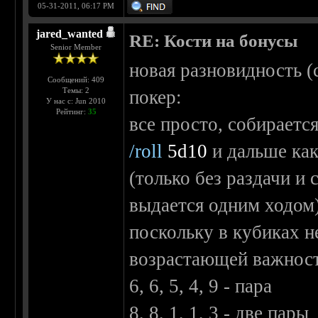
05-31-2011, 06:17 PM
jared_wanted
RE: Кости на бонусы
Senior Member
новая разновидность 
Сообщений: 409
Темы: 2
покер:
У нас с: Jun 2010
Рейтинг:
35
все просто, собираетс
/roll
5d10
и дальше как
(только без раздачи и 
выдается одним ходом)
поскольку в кубиках н
возрастающей важнос
6, 6, 5, 4, 9 - пара
8, 8, 1, 1, 3 - две пары