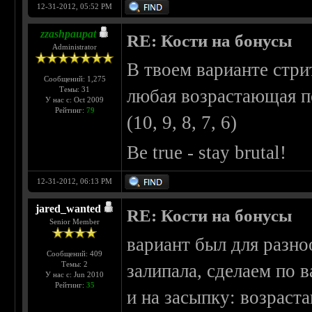
12-31-2012, 05:52 PM
zzashpaupat
RE: Кости на бонусы
Administrator
В твоем варианте стри
Сообщений: 1,275
Темы: 31
любая возрастающая п
У нас с: Oct 2009
Рейтинг:
79
(10, 9, 8, 7, 6)
Be true - stay brutal!
12-31-2012, 06:13 PM
jared_wanted
RE: Кости на бонусы
Senior Member
вариант был для разно
Сообщений: 409
Темы: 2
залипала, сделаем по 
У нас с: Jun 2010
Рейтинг:
35
и на засыпку: возрас