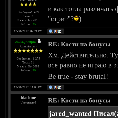
Senior Member
и как тогда различат
Сообщений: 409
Темы: 2
"стрит"?
)
У нас с: Jun 2010
Рейтинг:
35
12-31-2012, 07:21 PM
zzashpaupat
RE: Кости на бонусы
Administrator
Хм. Действительно. Ту
Сообщений: 1,275
Темы: 31
все равно не играю в 
У нас с: Oct 2009
Рейтинг:
79
Be true - stay brutal!
12-31-2012, 11:00 PM
blackme
RE: Кости на бонусы
Unregistered
jared_wanted Писал(