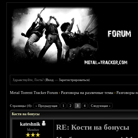
Здравствуйте, Гость! (
Вход
—
Зарегистрироваться
)
Metal Torrent Tracker Forum
›
Разговоры на различные темы
›
Разговоры 
 5
Страницы (4):
« Предыдущая
1
2
3
4
Следующая »
Кости на бонусы
kateshnik
RE: Кости на бонусы
Member