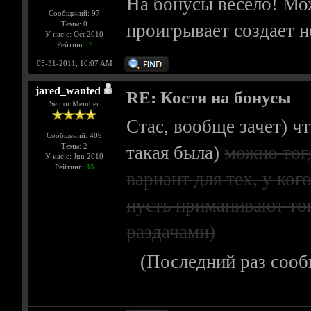
На бонусы весело! Мож
Сообщений: 97
Темы: 0
проигрывает создает н
У нас с: Oct 2010
Рейтинг:
7
05-31-2011, 10:07 AM
jared_wanted
RE: Кости на бонусы
Senior Member
Стас, вообще зачет) чт
Сообщений: 409
Темы: 2
такая была)
можно тогд
У нас с: Jun 2010
Рейтинг:
35
вариант для тех, у ког
пусть приманивают тог
раздачами)
(Последний раз сооб