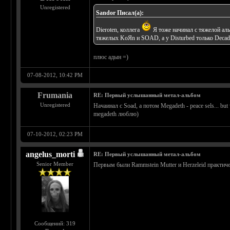
Unregistered
Sandor Писал(а):
Dieroten, коллега
Я тоже начинал с тяжелой ал
тяжелых KoЯn и SOAD, а у Disturbed только Decad
плюс адын =)
07-08-2012, 10:42 PM
Frumania
RE: Первый услышанный метал-альбом
Unregistered
Начаинал с Soad, а потом Megadeth - peace sels... b
megadeth люблю)
07-10-2012, 02:23 PM
angelus_morti
RE: Первый услышанный метал-альбом
Senior Member
Первым были Rammstein Mutter и Herzeleid практичес
Сообщений: 319