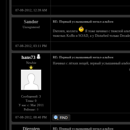
07-08-2012, 12:39 AM
Sandor
RE: Первый услышанный метал-альбом
Unregistered
Dieroten, коллега
Я тоже начинал с тяжелой аль
тяжелых KoЯn и SOAD, а у Disturbed только Decade
07-08-2012, 03:11 PM
hans73
RE: Первый услышанный метал-альбом
Newbie
Начинал с лёгких вещей, первый услышанный альбом
Сообщений: 3
Темы: 0
У нас с: Mar 2011
Рейтинг:
0
07-08-2012, 08:40 PM
Dieroten
RE: Первый услышанный метал-альбом