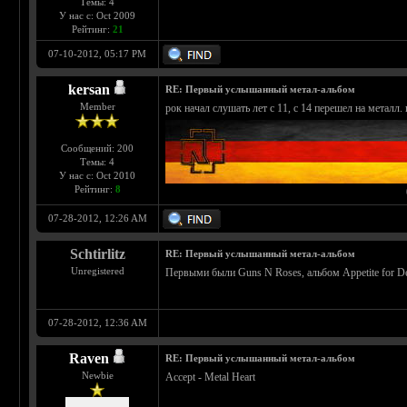
Темы: 4
У нас с: Oct 2009
Рейтинг:
21
07-10-2012, 05:17 PM
kersan
RE: Первый услышанный метал-альбом
Member
рок начал слушать лет с 11, с 14 перешел на металл
Сообщений: 200
Темы: 4
У нас с: Oct 2010
Рейтинг:
8
07-28-2012, 12:26 AM
Schtirlitz
RE: Первый услышанный метал-альбом
Unregistered
Первыми были Guns N Roses, альбом Appetite for Destr
07-28-2012, 12:36 AM
Raven
RE: Первый услышанный метал-альбом
Newbie
Accept - Metal Heart