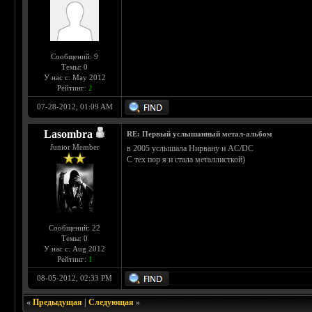
Сообщений: 9
Темы: 0
У нас с: May 2012
Рейтинг:
2
07-28-2012, 01:09 AM
Lasombra
RE: Первый услышанный метал-альбом
Junior Member
в 2005 услышала Нирвану и AC/DC
С тех пор я и стала металлисткой)
Сообщений: 22
Темы: 0
У нас с: Aug 2012
Рейтинг:
1
08-05-2012, 02:33 PM
«
Предыдущая
|
Следующая
»