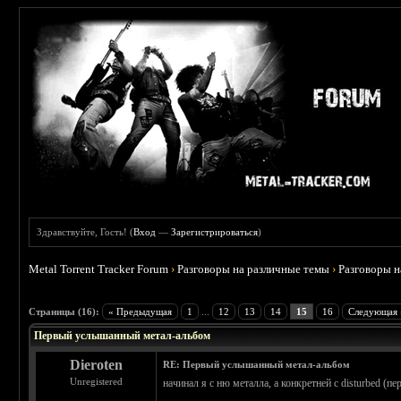
Здравствуйте, Гость! (
Вход
—
Зарегистрироваться
)
Metal Torrent Tracker Forum
›
Разговоры на различные темы
›
Разговоры 
 4.6
Страницы (16):
« Предыдущая
1
...
12
13
14
15
16
Следующая 
Первый услышанный метал-альбом
Dieroten
RE: Первый услышанный метал-альбом
Unregistered
начинал я с ню металла, а конкретней с disturbed (п