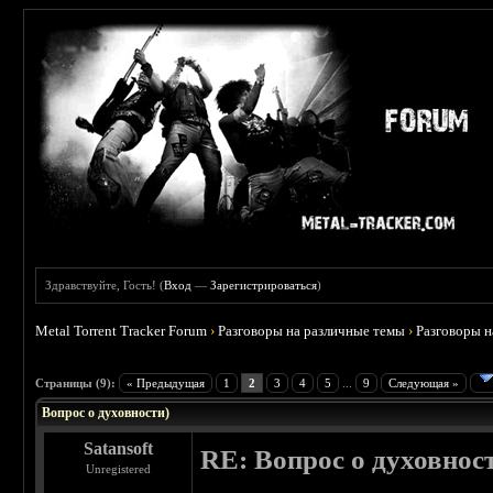
Здравствуйте, Гость! (
Вход
—
Зарегистрироваться
)
Metal Torrent Tracker Forum
›
Разговоры на различные темы
›
Разговоры 
 0
Страницы (9):
« Предыдущая
1
2
3
4
5
...
9
Следующая »
Вопрос о духовности)
Satansoft
RE: Вопрос о духовнос
Unregistered