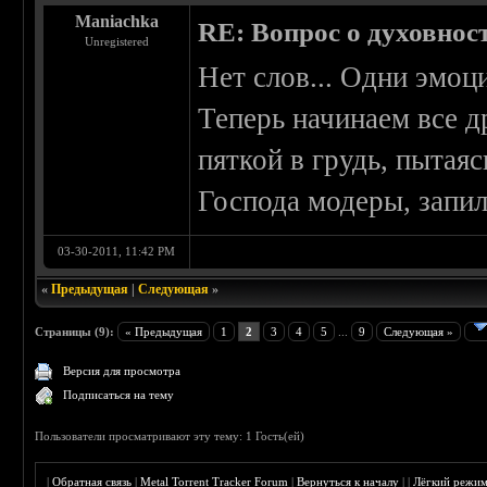
Maniachka
RE: Вопрос о духовнос
Unregistered
Нет слов... Одни эмоц
Теперь начинаем все д
пяткой в грудь, пытаяс
Господа модеры, запил
03-30-2011, 11:42 PM
«
Предыдущая
|
Следующая
»
Страницы (9):
« Предыдущая
1
2
3
4
5
...
9
Следующая »
Версия для просмотра
Подписаться на тему
Пользователи просматривают эту тему: 1 Гость(ей)
|
Обратная связь
|
Metal Torrent Tracker Forum
|
Вернуться к началу
|
|
Лёгкий режи