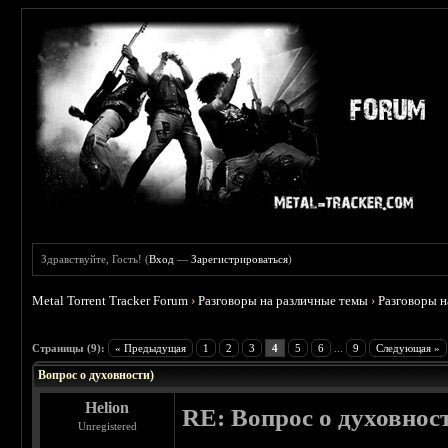
Здравствуйте, Гость! (
Вход
—
Зарегистрироваться
)
Metal Torrent Tracker Forum
›
Разговоры на различные темы
›
Разговоры 
 0
Страницы (9):
« Предыдущая
1
2
3
4
5
6
...
9
Следующая »
Вопрос о духовности)
Helion
RE: Вопрос о духовнос
Unregistered