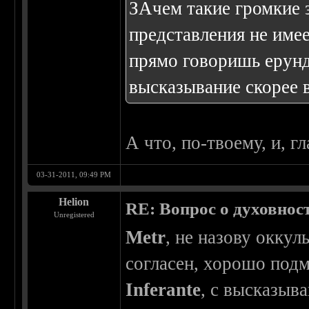
ЗАчем такие громкие з
представления не имее
прямо говоришь ерунд
высказывание скорее в
А что, по-твоему, и, г
03-31-2011, 09:49 PM
Helion
RE: Вопрос о духовнос
Unregistered
Metr
, не назову оккул
согласен, хорошо подм
Inferante
, с высказыв