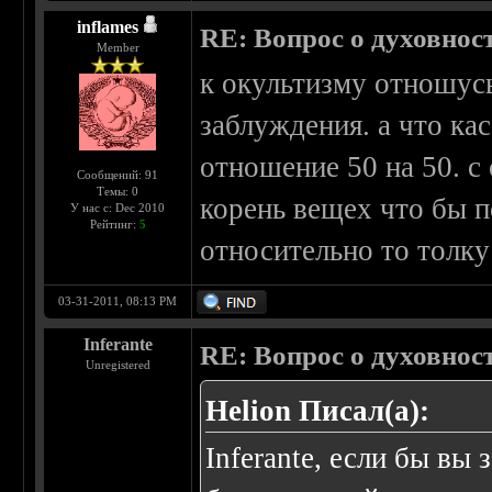
inflames
RE: Вопрос о духовнос
Member
к окультизму отношусь
заблуждения. а что ка
отношение 50 на 50. с
Сообщений: 91
Темы: 0
корень вещех что бы по
У нас с: Dec 2010
Рейтинг:
5
относительно то толку 
03-31-2011, 08:13 PM
Inferante
RE: Вопрос о духовнос
Unregistered
Helion Писал(а):
Inferante, если бы вы