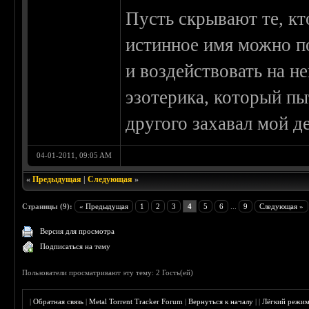
Пусть скрывают те, кто
истинное имя можно п
и воздействовать на не
эзотерика, который пы
другого захавал мой д
04-01-2011, 09:05 AM
«
Предыдущая
|
Следующая
»
Страницы (9):
« Предыдущая
1
2
3
4
5
6
...
9
Следующая »
Версия для просмотра
Подписаться на тему
Пользователи просматривают эту тему: 2 Гость(ей)
|
Обратная связь
|
Metal Torrent Tracker Forum
|
Вернуться к началу
|
|
Лёгкий режи