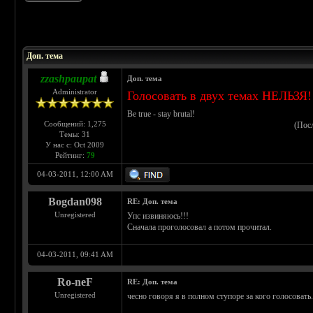
 5
Доп. тема
zzashpaupat
Доп. тема
Administrator
Голосовать в двух темах НЕЛЬЗЯ!
Be true - stay brutal!
Сообщений: 1,275
(Пос
Темы: 31
У нас с: Oct 2009
Рейтинг:
79
04-03-2011, 12:00 AM
Bogdan098
RE: Доп. тема
Unregistered
Упс извиняюсь!!!
Сначала проголосовал а потом прочитал.
04-03-2011, 09:41 AM
Ro-neF
RE: Доп. тема
Unregistered
чесно говоря я в полном ступоре за кого голосовать..