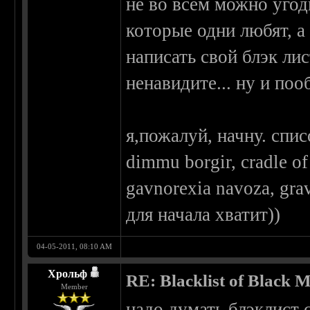
не во всем можно угод
которые одни любят, а
написать свой блэк ли
ненавидите... ну и поо
я,пожалуй, начну. спи
dimmu borgir, cradle of
gavnorexia navoza, gra
для начала хватит))
04-05-2011, 08:10 AM
Хрольф
RE: Blacklist of Black M
Member
надо думать блэклист с