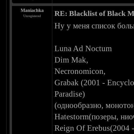
Maniachka
RE: Blacklist of Black M
Unregistered
Ну у меня список бол
Luna Ad Noctum
Dim Mak,
Necronomicon,
Grabak (2001 - Encyclo
Paradise)
(однообразно, моното
Hatestorm(позеры, нио
Reign Of Erebus(2004 -