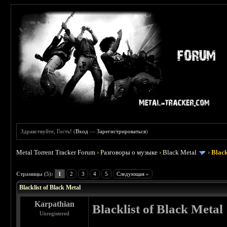
Здравствуйте, Гость! (
Вход
—
Зарегистрироваться
)
Metal Torrent Tracker Forum
›
Разговоры о музыке
›
Black Metal
›
Black
 3.8
Страницы (5):
1
2
3
4
5
Следующая »
Blacklist of Black Metal
Karpathian
Blacklist of Black Metal
Unregistered