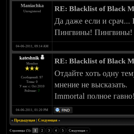
Maniachka
RE: Blacklist of Black M
Unregistered
Да даже если и срач...
Пингвины! Пингвины!
04-06-2011, 09:14 AM
kateshnik
RE: Blacklist of Black M
Member
Отдайте хоть одну тему
Сообщений: 97
Темы: 0
мнение не высказать.
У нас с: Oct 2010
Рейтинг:
7
Immortal полное гавно
04-06-2011, 01:20 PM
«
Предыдущая
|
Следующая
»
Страницы (5):
1
2
3
4
5
Следующая »