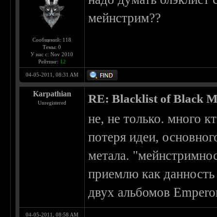
мейнстрим??
Сообщений: 118
Темы: 0
У нас с: Nov 2010
Рейтинг:
12
04-05-2011, 08:31 AM
Karpathian
RE: Blacklist of Black M
Unregistered
не, не только. много к
потеря идеи, основног
метала. "мейнстримност
приемлю как данность 
двух альбомов Emperor
04-05-2011, 08:58 AM