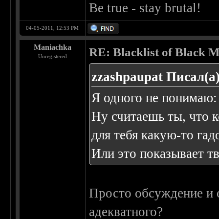
Be true - stay brutal!
04-05-2011, 12:53 PM
Maniachka
RE: Blacklist of Black M
Unregistered
zzashpaupat Писал(а)
Я одного не понимаю: 
Ну считаешь ты, что к
для тебя какую-то гад
Или это показывает т
Просто обсуждение и 
адекватного?