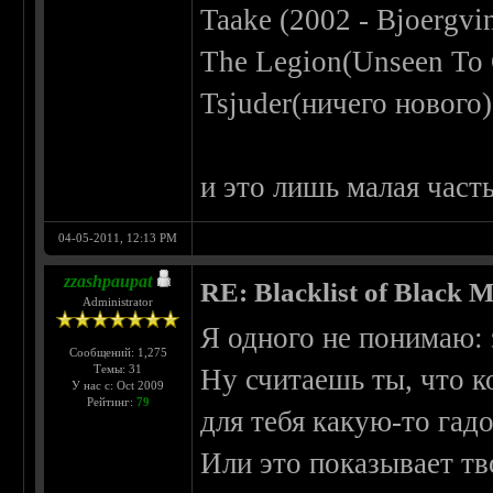
Taake (2002 - Bjoergvi
The Legion(Unseen To 
Tsjuder(ничего нового)
и это лишь малая часть
04-05-2011, 12:13 PM
zzashpaupat
RE: Blacklist of Black M
Administrator
Я одного не понимаю: 
Сообщений: 1,275
Темы: 31
Ну считаешь ты, что к
У нас с: Oct 2009
Рейтинг:
79
для тебя какую-то гад
Или это показывает т