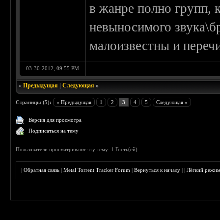
в жанре полно групп, 
невыносимого звука\бр
малоизвестны и перечи
03-30-2012, 09:55 PM
«
Предыдущая
|
Следующая
»
Страницы (5):
« Предыдущая
1
2
3
4
5
Следующая »
Версия для просмотра
Подписаться на тему
Пользователи просматривают эту тему: 1 Гость(ей)
|
Обратная связь
|
Metal Torrent Tracker Forum
|
Вернуться к началу
|
|
Лёгкий режи