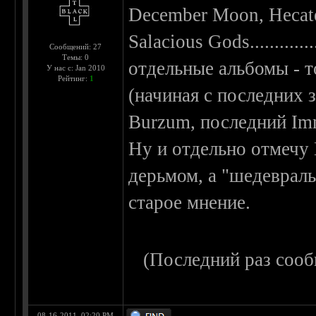
December Moon, Hecate
Salacious Gods...........
Сообщений: 27
Темы: 0
отдельные альбомы - т
У нас с: Jan 2010
Рейтинг:
1
(начиная с последних 
Burzum, последний Immortal
Ну и отдельно отмечу 
дерьмом, а "шедевраль
старое мнение.
(Последний раз сооб
08-16-2011, 02:20 PM