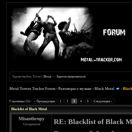
Здравствуйте, Гость! (
Вход
—
Зарегистрироваться
)
Metal Torrent Tracker Forum
›
Разговоры о музыке
›
Black Metal
›
Black
 3.8
Страницы (5):
« Предыдущая
1
2
3
4
5
Следующая »
Blacklist of Black Metal
Misanthropy
RE: Blacklist of Black M
Unregistered