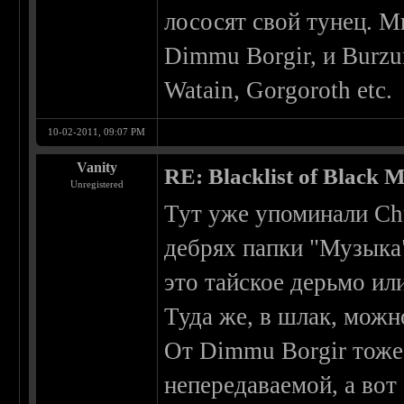
лососят свой тунец. М
Dimmu Borgir, и Burzu
Watain, Gorgoroth etc.
10-02-2011, 09:07 PM
Vanity
RE: Blacklist of Black M
Unregistered
Тут уже упоминали Cht
дебрях папки "Музыка"
это тайское дерьмо или
Туда же, в шлак, можн
От Dimmu Borgir тоже 
непередаваемой, а вот