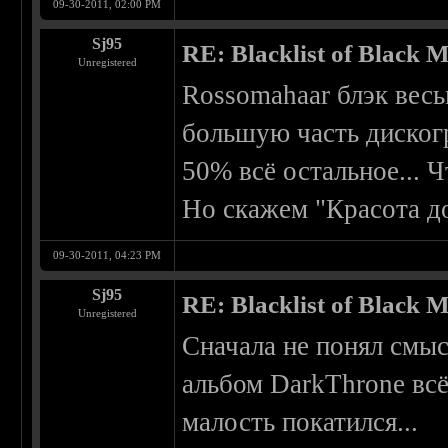
09-30-2011, 02:00 PM
Sj95
RE: Blacklist of Black M
Unregistered
Rossomahaar блэк весь
большую часть дискогр
50% всё остальное... Ч
Но скажем "Красота д
09-30-2011, 04:23 PM
Sj95
RE: Blacklist of Black M
Unregistered
Сначала не понял смыс
альбом DarkThrone всё 
малость покатился...