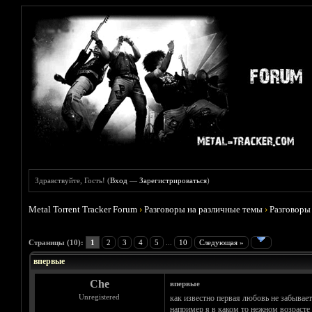
Здравствуйте, Гость! (
Вход
—
Зарегистрироваться
)
Metal Torrent Tracker Forum
›
Разговоры на различные темы
›
Разговоры
Голосов: 0 - Средняя оценка: 0
1
2
3
4
5
Страницы (10):
1
2
3
4
5
...
10
Следующая »
впервые
Che
впервые
Unregistered
как известно первая любовь не забываетс
например я в каком то нежном возрасте 