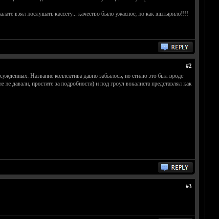
ате взял послушать кассету... качество было ужасное, но как вштырило!!!!
#2
 осужденных. Название коллектива давно забылось, по стилю это был вроде
не давали, простите за подробности) и под гроул вокалиста представлял как
#3