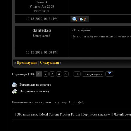
Темы: 4
У нас с: Jun 2009
Рейтинг:
0
10-13-2009, 01:21 PM
danted26
RE: впервые
Unregistered
Ну это ты преувеличиваешь. Я не так м
10-13-2009, 01:58 PM
«
Предыдущая
|
Следующая
»
Страницы (10):
1
2
3
4
5
...
10
Следующая »
Версия для просмотра
Подписаться на тему
Пользователи просматривают эту тему: 1 Гость(ей)
|
Обратная связь
|
Metal Torrent Tracker Forum
|
Вернуться к началу
|
|
Лёгкий реж