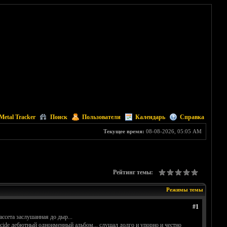
Metal Tracker
Поиск
Пользователи
Календарь
Справка
Текущее время:
08-08-2026, 05:05 AM
Рейтинг темы:
Режимы темы
#1
ассета заслушанная до дыр...
icide дебютный одноименный альбом... слушал долго и упорно и честно