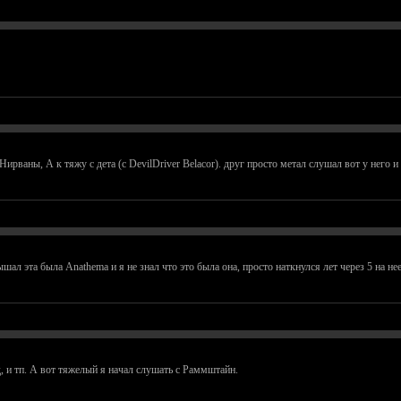
Нирваны, А к тяжу с дета (с DevilDriver Belacor). друг просто метал слушал вот у него 
ал эта была Anathema и я не знал что это была она, просто наткнулся лет через 5 на нее
д, и тп. А вот тяжелый я начал слушать с Раммштайн.