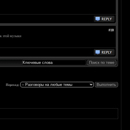
#10
ик этой музыки
Переход: