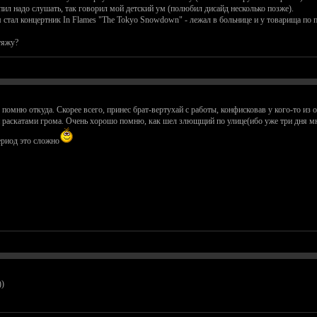
упил надо слушать, так говорил мой детский ум (полюбил дисайд несколько позже).
ал концертник In Flames "The Tokyo Snowdown" - лежал в больнице и у товарища по пал
тяжу?
 помню откуда. Скорее всего, принес брат-вертухай с работы, конфисковав у кого-то из
 раскатами грома. Очень хорошо помню, как шел злющщий по улице(ибо уже три дня мне 
ериод это сложно
))