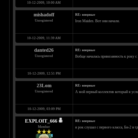
10-12-2009, 10:00 AM
mishadoff
RE: впервые
Unregistered
Iron Maiden. Вот они начали.
10-12-2009, 11:39 AM
danted26
RE: впервые
Unregistered
Вобще началась привязанность к року с 
10-12-2009, 12:51 PM
23Lom
RE: впервые
Unregistered
А мой первый коллектив который я услыш
10-12-2009, 03:09 PM
EXPLOIT_666
RE: впервые
Member
я рок слушал с первого класса, Би-2 и т