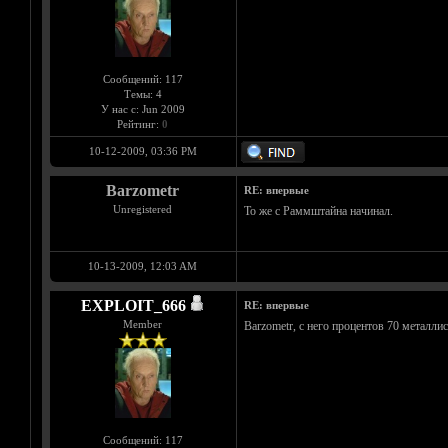
Сообщений: 117
Темы: 4
У нас с: Jun 2009
Рейтинг:
0
10-12-2009, 03:36 PM
Barzometr
RE: впервые
Unregistered
То же с Раммштайна начинал.
10-13-2009, 12:03 AM
EXPLOIT_666
RE: впервые
Member
Barzometr, с него процентов 70 металлис
Сообщений: 117