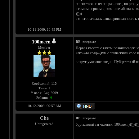
признаться не оч понравилось, но раз к
а самым первым ярким и незабываемым ст
)))))
а с чего началась ваша привязанность к 
10-11-2009, 10:45 PM
100meen
RE: впервые
Member
Первая кассета с тяжем появилась уж не
какой-то сладж/дум с эпическими соло и
вокруг умирают люди... Пубертатный п
Сообщений: 115
Темы: 1
У нас с: Aug 2009
Рейтинг:
6
10-12-2009, 09:57 AM
Che
RE: впервые
Unregistered
брутальный ты человек, 100meen ))))))))