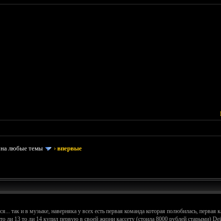
 на любые темы
›
впервые
я... так и в музыке, наверняка у всех есть первая команда которая полюбилась, первая к
то ли 13 то ли 14 купил первую в своей жизни кассету (стоила 8000 рублей старыми) De