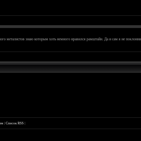
ного металистов знаю которым хоть немного нравился рамштайн. Да и сам я не поклонн
им
|
Список RSS
|