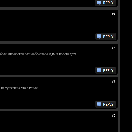
#4
#5
и брал множество разнообразного мдм и просто дета
#6
 на ту песнью что слушал.
#7