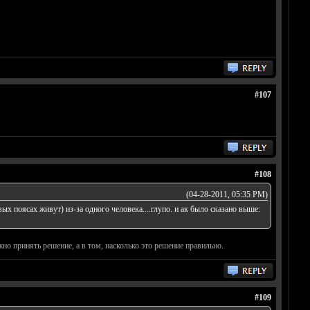
#107
#108
(04-28-2011, 05:35 PM)
вых поясах живут) из-за одного человека....глупо. и ак было сказано выше:
но принять решение, а в том, насколько это решение правильно.
#109