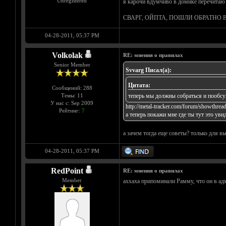
Unregistered
я карочи вдумчиво в домике перечитаю 
СВАРГ, ОЙПТА, ПОШЛИ ОБРАТНО 
04-28-2011, 05:37 PM
Volkolak
RE: мнения о правилах
Senior Member
Svvarg Писал(а):
Цитата:
Сообщений: 288
Темы: 11
теперь мы должны собраться и пообсужд
У нас с: Sep 2009
http://metal-tracker.com/forum/showthrea
Рейтинг:
7
а теперь покажи мне где ты тут это уви
а зачем тогда еще советы? только для вы
04-28-2011, 05:37 PM
RedPoint
RE: мнения о правилах
Member
аххаха припоминали Рамму, что он в адм