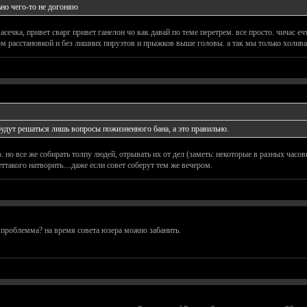
ьно чего-то не догоняю
асечка, привет сварг привет ганелон чо как давай по теме перетрем. все просто. чичас е
ком расстановкой и без лишних пируэтов и прыжков выше головы. а так мы только холив
 будут решаться лишь вопросы пожизненного бана, а это правильно.
о. но все же собирать толпу людей, отрывать их от дел (заметь: некоторые в разных часов
ттакого натворить....даже если совет соберут тем же вечером.
м проблемма? на время совета юзера можно забанить.