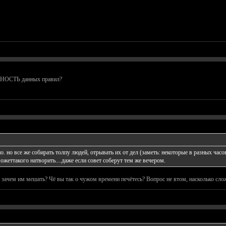
СНОСТЬ данных правил?
но. но все же собирать толпу людей, отрывать их от дел (заметь: некоторые в разных часо
ожеттакого натворить....даже если совет соберут тем же вечером.
зачем им мешать? Чё вы так о чужом времени печётесь? Вопрос не втом, насколько слож