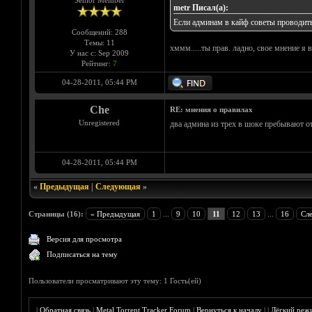
Senior Member
metr Писал(а):
Если админам в кайф советы проводить,
Сообщений: 288
Темы: 11
хммм.....ты прав. ладно, свое мнение я 
У нас с: Sep 2009
Рейтинг:
7
04-28-2011, 05:44 PM
Che
RE: мнения о правилах
Unregistered
два админа из трех в шоке пребывают о
04-28-2011, 05:44 PM
«
Предыдущая
|
Следующая
»
Страницы (16):
« Предыдущая
1
...
9
10
11
12
13
...
16
Сл
Версия для просмотра
Подписаться на тему
Пользователи просматривают эту тему: 1 Гость(ей)
|
Обратная связь
|
Metal Torrent Tracker Forum
|
Вернуться к началу
|
|
Лёгкий реж