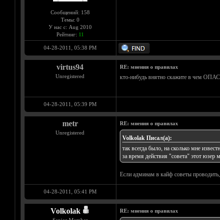
Сообщений: 158
Темы: 0
У нас с: Aug 2010
Рейтинг:
11
04-28-2011, 05:38 PM
virtus94
RE: мнения о правилах
Unregistered
кто-нибудь внятно скажите в чем ОПА
04-28-2011, 05:39 PM
metr
RE: мнения о правилах
Unregistered
Volkolak Писал(а):
так всегда было, на сколько мне извест
за время действия "совета" этот юзер м
Если админам в кайф советы проводить, 
04-28-2011, 05:41 PM
Volkolak
RE: мнения о правилах