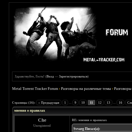
Здравствуйте, Гость! (
Вход
—
Зарегистрироваться
)
Metal Torrent Tracker Forum
›
Разговоры на различные темы
›
Разговоры
Голосов: 1 - Средняя оценка: 5
1
2
3
4
5
Страницы (16):
« Предыдущая
1
...
9
10
11
12
13
...
16
Сл
мнения о правилах
Che
RE: мнения о правилах
Unregistered
Svvarg Писал(а):