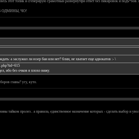
весь этот топик и сгенерирую грамотный развернутфй ответ без пикировок и подъ*бов. 
В ОДМИНЫ, ЧО!
ать: а заслужил ли юзер бан или нет? блин, не хватает еще адвокатов :- \
d.php?tid=615
дел, ибо без очков я плохо вижу.
боров главы? угу, куто.
ины тайком пролез.. а правила, единственное назначение которых - сделать выбор и увол