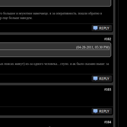
что большое и неуютное намечаецо. я за оперативность. пошли обратно в
ар еще больше наведем.
#102
(04-28-2011, 05:30 PM)
ых поясах живут) из-за одного человека....глупо. и ак было сказано выше: за
#103
#104