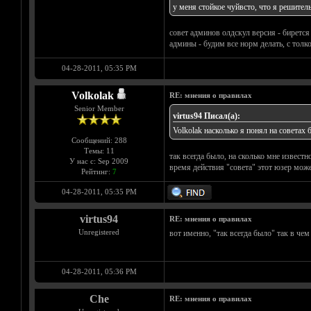
у меня стойкое чуйвсто, что я решител
совет админов олдскул версия - бирется 
админы - будим все норм делать, с тол
04-28-2011, 05:35 PM
Volkolak
RE: мнения о правилах
Senior Member
virtus94 Писал(а):
Volkolak насколько я понял на советах
Сообщений: 288
Темы: 11
так всегда было, на сколько мне известн
У нас с: Sep 2009
время действия "совета" этот юзер може
Рейтинг:
7
04-28-2011, 05:35 PM
virtus94
RE: мнения о правилах
Unregistered
вот именно, "так всегда было" так в че
04-28-2011, 05:36 PM
Che
RE: мнения о правилах