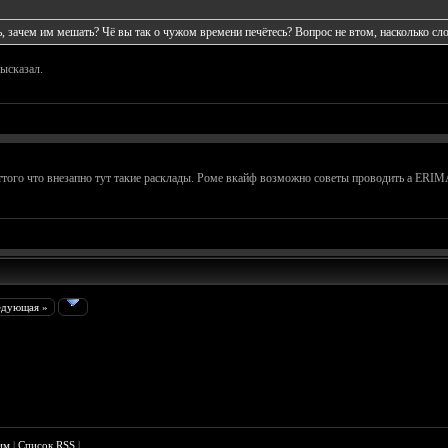
 зачем им мешать? Чё вы так о чужом времени печётесь? Вопрос не втом, насколько сло
высказал.
ттого что внезапно тут такие расклады. Роме вкайф возможно советы проводить а ERIMAN
едующая »
им
|
Список RSS
|