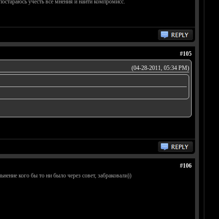
постараюсь учесть все мнения и найти компромисс.
#105
(04-28-2011, 05:34 PM)
#106
ьнение кого бы то ни было через совет, забраковали))