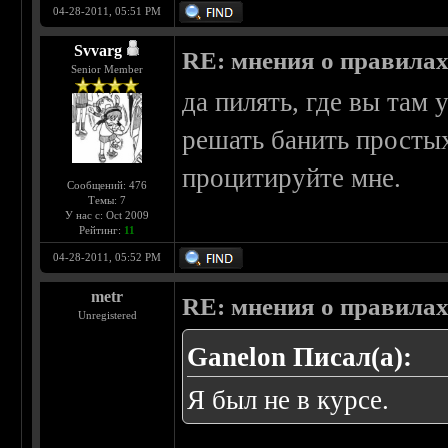
04-28-2011, 05:51 PM
Svvarg
RE: мнения о правила
Senior Member
да пилять, где вы там 
решать банить простых
процитируйте мне.
Сообщений: 476
Темы: 7
У нас с: Oct 2009
Рейтинг:
11
04-28-2011, 05:52 PM
metr
RE: мнения о правила
Unregistered
Ganelon Писал(а):
Я был не в курсе.