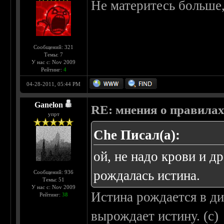
Не материтесь больше,
Сообщений: 321
Темы: 7
У нас с: Nov 2009
Рейтинг:
4
04-28-2011, 05:44 PM
Ganelon
RE: мнения о правила
упрт
Che Писал(а):
ой, не надо крови и д
рождалась истина.
Сообщений: 936
Темы: 51
У нас с: Nov 2009
Истина рождается в ди
Рейтинг:
38
вырождает истину. (с)