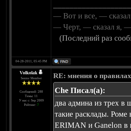
__________________
— Вот и все, — сказал
— Черт, — сказал я, 
(Последний раз сооб
04-28-2011, 05:45 PM
Volkolak
RE: мнения о правила
Senior Member
Che Писал(а):
Сообщений: 288
Темы: 11
У нас с: Sep 2009
два админа из трех в 
Рейтинг:
7
такие расклады. Роме
ERIMAN и Ganelon в н