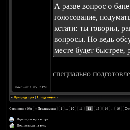
А разве вопрос о бане
голосование, подумать
кстати: ты говорил, 
вопросы. Но ведь обс
месте будет быстрее, 
специально подготовле
04-28-2011, 05:53 PM
«
Предыдущая
|
Следующая
»
Страницы (16):
« Предыдущая
1
...
10
11
12
13
14
...
16
Сле
Версия для просмотра
Подписаться на тему