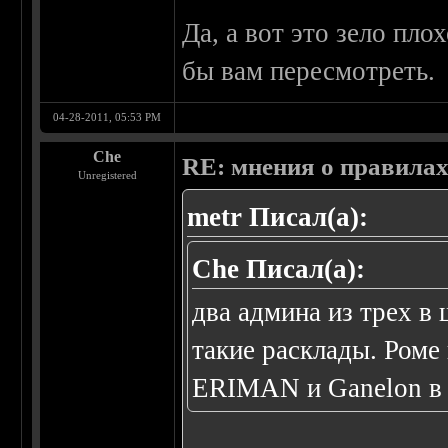
Да, а вот это зело пло
бы вам пересмотреть.
04-28-2011, 05:53 PM
Che
RE: мнения о правила
Unregistered
metr Писал(а):
Che Писал(а):
два админа из трех в
такие расклады. Роме
ERIMAN и Ganelon в н