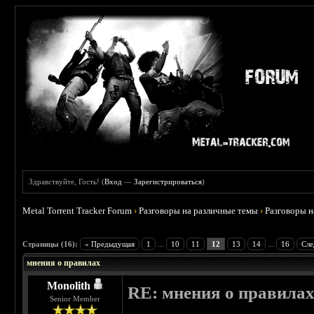
Здравствуйте, Гость! (
Вход
—
Зарегистрироваться
)
Metal Torrent Tracker Forum
›
Разговоры на различные темы
›
Разговоры 
 5
Страницы (16):
« Предыдущая
1
...
10
11
12
13
14
...
16
Сле
мнения о правилах
Monolith
RE: мнения о правила
Senior Member