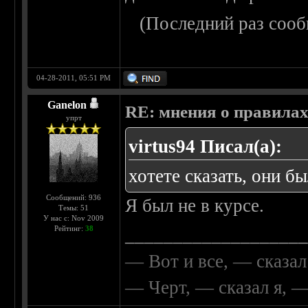
(Последний раз сооб
04-28-2011, 05:51 PM
Ganelon
RE: мнения о правила
упрт
virtus94 Писал(а):
хотете сказать, они бы
Сообщений: 936
Я был не в курсе.
Темы: 51
У нас с: Nov 2009
Рейтинг:
38
__________________
— Вот и все, — сказал
— Черт, — сказал я, 