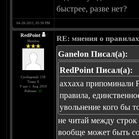
быстрее, разве нет?
04-28-2011, 05:50 PM
RedPoint
RE: мнения о правила
Member
Ganelon Писал(а):
RedPoint Писал(а):
Сообщений: 158
аххаха припоминали Р
Темы: 0
У нас с: Aug 2010
Рейтинг:
11
правила, единственно
увольнение кого бы то
не читай между строк
вообще может быть со