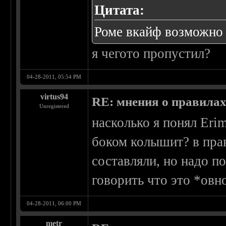
Цитата:
Роме вкайф возможно
я чегото пропустил?
04-28-2011, 05:54 PM
virtus94
RE: мнения о правила
Unregistered
насколько я понял Erim
боком колышит? в прав
составляли, но надо п
говорить что это *овн
04-28-2011, 06:00 PM
metr