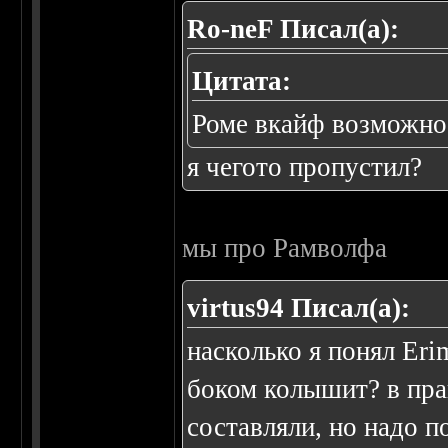
Ro-neF Писал(а):
Цитата:
Роме вкайф возможно
я чегото пропустил?
мы про Рамволфа
virtus94 Писал(а):
насколько я понял Eri
боком колышит? в пра
составляли, но надо п