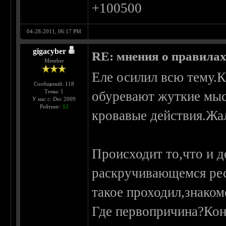
+100500
04-28-2011, 06:17 PM
gigacyber
RE: мнения о правила
Member
Еле осилил всю тему.К
Сообщений: 118
Темы: 1
обуревают жуткие мыс
У нас с: Dec 2009
Рейтинг:
12
кровавые действия.Жаль
Происходит то,что и д
раскручивающемся рес
такое проходил,знаком
Где первопричина?Кон