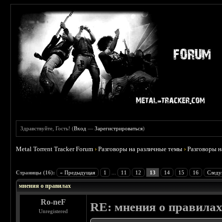
Здравствуйте, Гость! (
Вход
—
Зарегистрироваться
)
Metal Torrent Tracker Forum
›
Разговоры на различные темы
›
Разговоры 
 5
Страницы (16):
« Предыдущая
1
...
11
12
13
14
15
16
Следу
мнения о правилах
Ro-neF
RE: мнения о правила
Unregistered