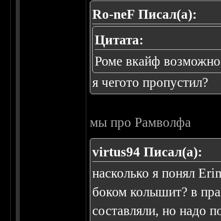
Ro-neF Писал(а):
Цитата:
Роме вкайф возможно
я чегото пропустил?
мы про Рамволфа
virtus94 Писал(а):
насколько я понял Eri
боком колышит? в пра
составляли, но надо п