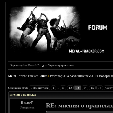
Здравствуйте, Гость! (
Вход
—
Зарегистрироваться
)
Metal Torrent Tracker Forum
›
Разговоры на различные темы
›
Разговоры 
 5
Страницы (16):
« Предыдущая
1
...
11
12
13
14
15
16
Следу
мнения о правилах
Ro-neF
RE: мнения о правила
Unregistered