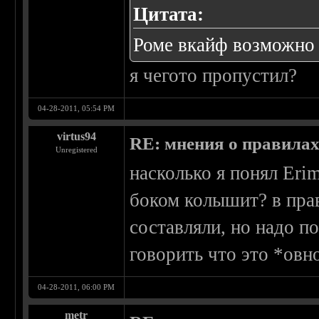
Цитата:
Роме вкайф возможно
я чегото пропустил?
04-28-2011, 05:54 PM
virtus94
RE: мнения о правила
Unregistered
насколько я понял Erim
боком колышит? в прав
составляли, но надо п
говорить что это *овн
04-28-2011, 06:00 PM
metr