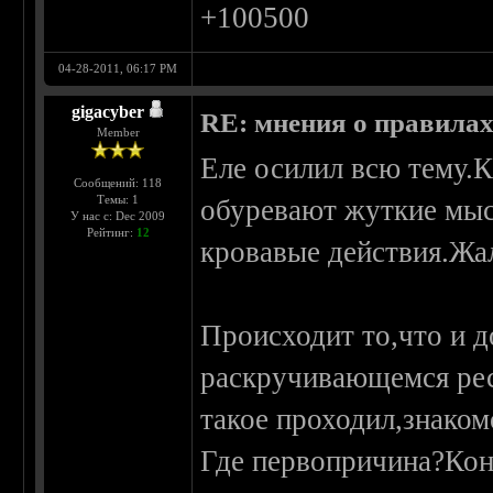
+100500
04-28-2011, 06:17 PM
gigacyber
RE: мнения о правила
Member
Еле осилил всю тему.К
Сообщений: 118
Темы: 1
обуревают жуткие мыс
У нас с: Dec 2009
Рейтинг:
12
кровавые действия.Жаль
Происходит то,что и д
раскручивающемся рес
такое проходил,знаком
Где первопричина?Кон