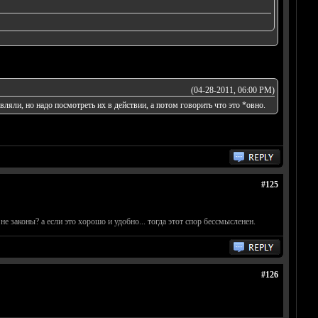
(04-28-2011, 06:00 PM)
вляли, но надо посмотреть их в действии, а потом говорить что это *овно.
#125
е законы? а если это хорошо и удобно... тогда этот спор бессмысленен.
#126