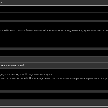
ть
. а тебя то это каким боком колышит? в правилах есть недоговорки, ну не юристы состав
ська и админы в ней
а, если учесть, что 2/3 админов не в курсе...
им составом. 4enix и Niflheim вряд ли имеют опыт админской работы, а рам имеет спор