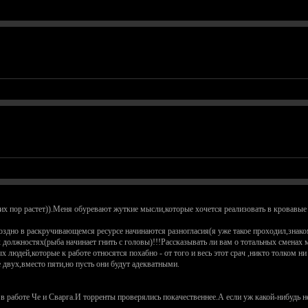
их пор растет)).Меня обуревают жуткие мысли,которые хочется реализовать в кровавые д
оздно в раскручивающемся ресурсе начинаются разногласия(я уже такое проходил,знако
должностях(рыба начинает гнить с головы)!!!Рассказывать ли вам о тотальных сменах
людей,которые к работе относятся похабно - от того и весь этот срач ,никто толком ни 
двух,вместо пяти,но пусть они будут адекватными.
в работе Че и Сварга.И торренты проверялись покачественнее.А если уж какой-нибудь н