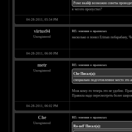
Роме вкайф возможно советы проводи
я чегото пропустил?
04-28-2011, 05:54 PM
virtus94
RE: мнения о правилах
Unregistered
насколько я понял Eriman побарабану, Че
04-28-2011, 06:00 PM
metr
RE: мнения о правилах
Unregistered
Che Писал(а):
специально подготовленное место это а
Мож кому-то теперь это не удобно. Правд
Правила надо пересмотреть более широк
04-28-2011, 06:02 PM
Che
RE: мнения о правилах
Unregistered
Ro-neF Писал(а):