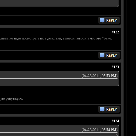
#122
ляли, но надо посмотреть их в действии, а потом говорить что это *овно.
#123
(04-28-2011, 05:53 PM)
ную репутацию.
#124
(04-28-2011, 05:54 PM)