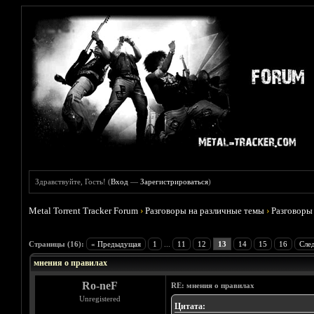
Здравствуйте, Гость! (
Вход
—
Зарегистрироваться
)
Metal Torrent Tracker Forum
›
Разговоры на различные темы
›
Разговоры
Голосов: 1 - Средняя оценка: 5
1
2
3
4
5
Страницы (16):
« Предыдущая
1
...
11
12
13
14
15
16
Сле
мнения о правилах
Ro-neF
RE: мнения о правилах
Unregistered
Цитата: