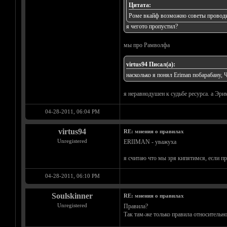
Цитата:
Роме вкайф возможно советы провод
я чегото пропустил?
мы про Рамволфа
virtus94 Писал(а):
насколько я понял Eriman побарабану, Ч
я неравнодушен к судьбе ресурса. а Эрим
04-28-2011, 06:04 PM
virtus94
RE: мнения о правилах
Unregistered
ERIIMAN - уважуха
я считаю что мы зря кипятимся, если пра
04-28-2011, 06:10 PM
Soulskinner
RE: мнения о правилах
Unregistered
Правила?
Так там-же только правила относительно