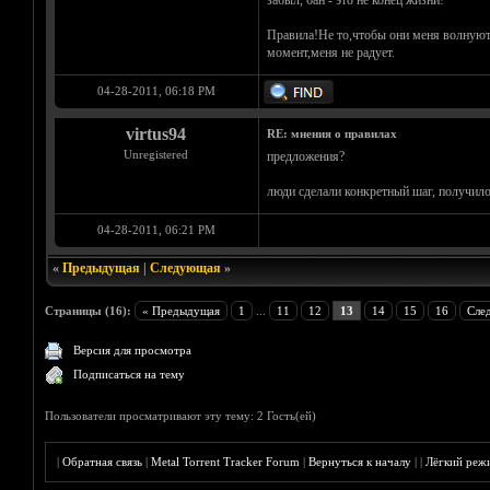
забыл, бан - это не конец жизни!
Правила!Не то,чтобы они меня волнуют.
момент,меня не радует.
04-28-2011, 06:18 PM
virtus94
RE: мнения о правилах
Unregistered
предложения?
люди сделали конкретный шаг, получилос
04-28-2011, 06:21 PM
«
Предыдущая
|
Следующая
»
Страницы (16):
« Предыдущая
1
...
11
12
13
14
15
16
Сле
Версия для просмотра
Подписаться на тему
Пользователи просматривают эту тему: 2 Гость(ей)
|
Обратная связь
|
Metal Torrent Tracker Forum
|
Вернуться к началу
|
|
Лёгкий реж