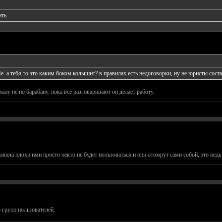
ить
е. а тебя то это каким боком колышит? в правилах есть недоговорки, ну не юристы соста
ану не по барабану. пока все разговаривают он делает работу.
вила плохи ими просто некто не будет пользоваться и они отомрут сами собой, это ведь н
 групп пользователей.