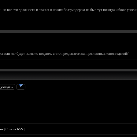
..на все эти должности и звания я ложил болт,модером не был тут никогда и боже упаси
ь или нет будет понятно позднее, а что предлагаете вы, противники нововведений?
дующая »
им
|
Список RSS
|