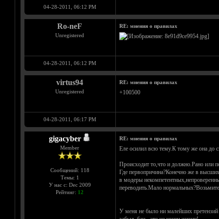
04-28-2011, 06:12 PM
Ro-neF
RE: мнения о правилах
Unregistered
04-28-2011, 06:12 PM
virtus94
RE: мнения о правилах
Unregistered
+100500
04-28-2011, 06:17 PM
gigacyber
RE: мнения о правилах
Member
Еле осилил всю тему.К тому же она до с
Происходит то,что и должно.Рано или п
Сообщений: 118
Где первопричина?Конечно же в высших 
Темы: 1
в модеры некомпетентных,непроверенных 
У нас с: Dec 2009
переводить.Мало нормальных?Возьмите 
Рейтинг:
12
У меня не было ни малейших претензий 