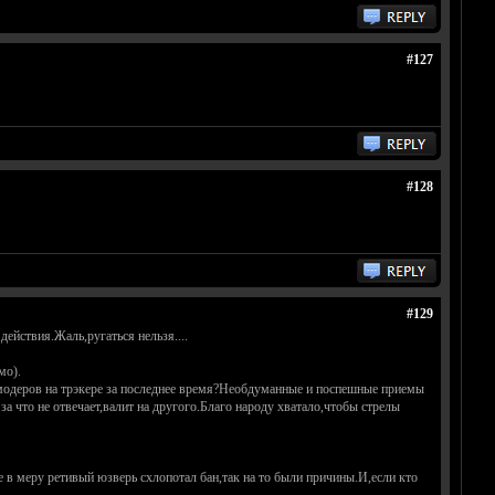
#127
#128
#129
ействия.Жаль,ругаться нельзя....
мо).
 модеров на трэкере за последнее время?Необдуманные и поспешные приемы
за что не отвечает,валит на другого.Благо народу хватало,чтобы стрелы
е в меру ретивый юзверь схлопотал бан,так на то были причины.И,если кто