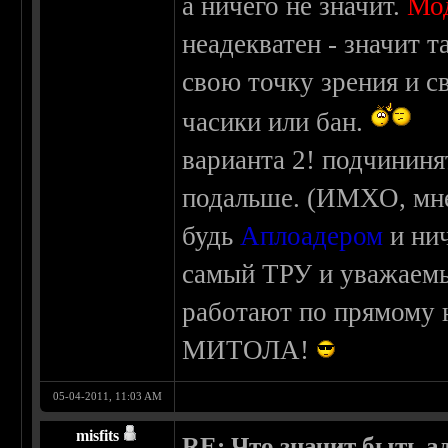
а ничего не значит.
Мо
неадекватен - значит т
свою точку зрения и с
часики или бан.
варианта 2! подчининят
подальше. (ИМХО, мне
будь
Аплоадером
и ни
самый ТРУ и уважаемы
работают по прямому н
МИТОЛА!
05-04-2011, 11:03 AM
misfits
RE: Что значит быть а