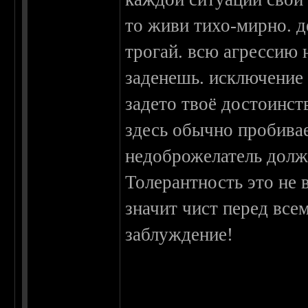
то живи тихо-мирно. д
трогай. всю агрессию н
заденешь. исключение 
задето твоё достоинст
здесь обычно пробивае
недоброжелатель долж
Толерантность это не 
значит чист перед все
заблуждение!