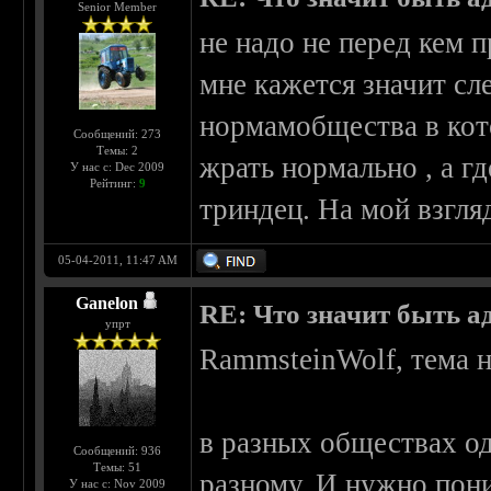
Senior Member
не надо не перед кем 
мне кажется значит сл
нормамобщества в кот
Сообщений: 273
Темы: 2
жрать нормально , а гд
У нас с: Dec 2009
Рейтинг:
9
триндец. На мой взгляд
05-04-2011, 11:47 AM
Ganelon
RE: Что значит быть а
упрт
RammsteinWolf, тема не
в разных обществах од
Сообщений: 936
Темы: 51
разному. И нужно пон
У нас с: Nov 2009