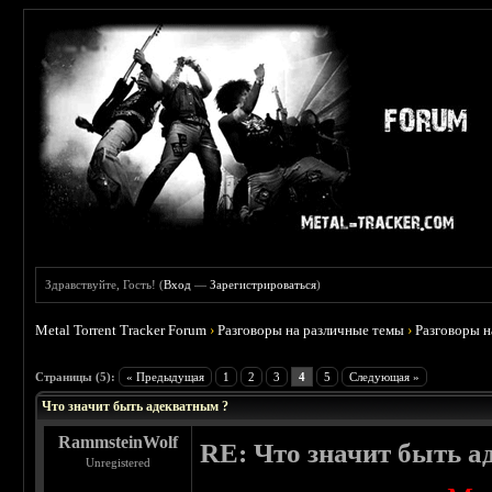
Здравствуйте, Гость! (
Вход
—
Зарегистрироваться
)
Metal Torrent Tracker Forum
›
Разговоры на различные темы
›
Разговоры 
 0
Страницы (5):
« Предыдущая
1
2
3
4
5
Следующая »
Что значит быть адекватным ?
RammsteinWolf
RE: Что значит быть а
Unregistered