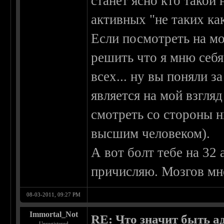
станет ясно кто такой 
активных "не таких как
Если посмотреть на м
решить что я мню себ
всех... ну вы поняли з
является на мой взгля
смотреть со стороны 
высшим человеком).
А вот болт тебе на 32
причисляю. Мозгов мне 
08-03-2011, 09:27 PM
Immortal_Not
RE: Что значит быть а
Unregistered