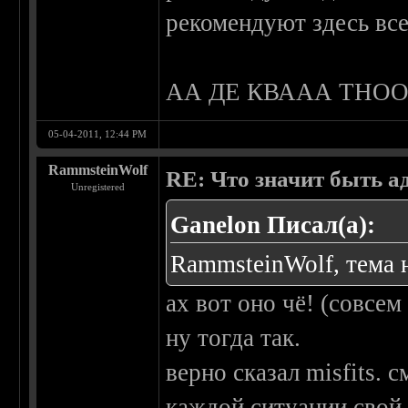
рекомендуют здесь все
АА ДЕ КВААА ТНО
05-04-2011, 12:44 PM
RammsteinWolf
RE: Что значит быть а
Unregistered
Ganelon Писал(а):
RammsteinWolf, тема н
ах вот оно чё! (совсе
ну тогда так.
верно сказал misfits. 
каждой ситуации свой 