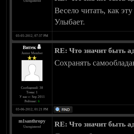
Unregistered
Весело читать, как э
Улыбает.
03-05-2012, 07:37 PM
Витек
RE: Что значит быть а
Junior Member
Сохранять самообладан
Сообщений: 38
Темы: 1
У нас с: Sep 2011
Рейтинг:
6
03-06-2012, 01:21 PM
m1santhropy
RE: Что значит быть а
Unregistered