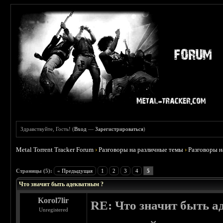
Здравствуйте, Гость! (
Вход
—
Зарегистрироваться
)
Metal Torrent Tracker Forum
›
Разговоры на различные темы
›
Разговоры 
 0
Страницы (5):
« Предыдущая
1
2
3
4
5
Что значит быть адекватным ?
Korol7lir
RE: Что значит быть а
Unregistered