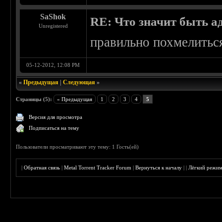
SaShok
RE: Что значит быть а
Unregistered
правильно похмелитьс
05-12-2012, 12:08 PM
«
Предыдущая
|
Следующая
»
Страницы (5):
« Предыдущая
1
2
3
4
5
Версия для просмотра
Подписаться на тему
Пользователи просматривают эту тему: 1 Гость(ей)
|
Обратная связь
|
Metal Torrent Tracker Forum
|
Вернуться к началу
|
|
Лёгкий режи