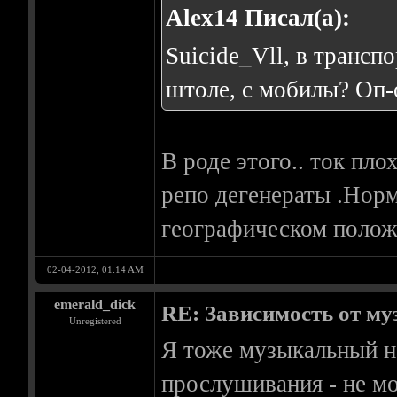
Alex14 Писал(а):
Suicide_Vll, в трансп
штоле, с мобилы? Оп-о
В роде этого.. ток пл
репо дегенераты .Норм
географическом полож
02-04-2012, 01:14 AM
emerald_dick
RE: Зависимость от м
Unregistered
Я тоже музыкальный на
прослушивания - не мо