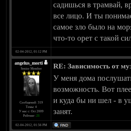
садишься в трамвай, в
все лицо. И ты понима
самое зло было на мор
что-то орет с такой с
02-04-2012, 01:12 PM
angelus_morti
RE: Зависимость от м
Senior Member
У меня дома послушат
возможность. Вот плеер
и куда бы ни шел - в 
Сообщений: 319
Темы: 4
занят.
У нас с: Oct 2009
Рейтинг:
21
02-04-2012, 01:56 PM