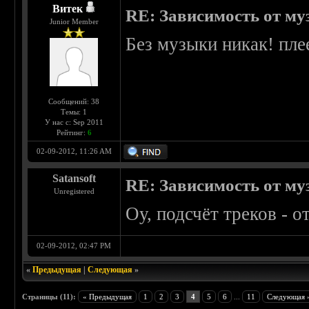
Витек
RE: Зависимость от м
Junior Member
Без музыки никак! пле
Сообщений: 38
Темы: 1
У нас с: Sep 2011
Рейтинг:
6
02-09-2012, 11:26 AM
Satansoft
RE: Зависимость от м
Unregistered
Оу, подсчёт треков - о
02-09-2012, 02:47 PM
«
Предыдущая
|
Следующая
»
Страницы (11):
« Предыдущая
1
2
3
4
5
6
...
11
Следующая 