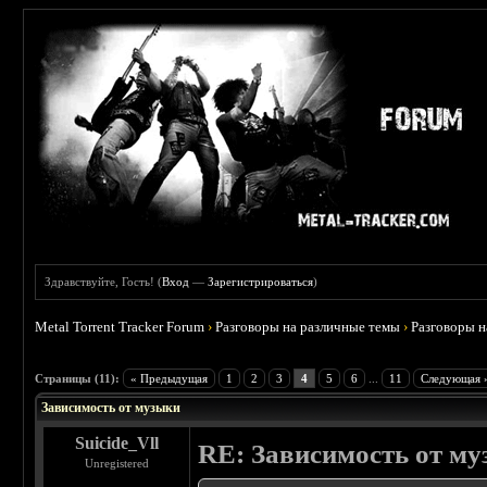
Здравствуйте, Гость! (
Вход
—
Зарегистрироваться
)
Metal Torrent Tracker Forum
›
Разговоры на различные темы
›
Разговоры 
 5
Страницы (11):
« Предыдущая
1
2
3
4
5
6
...
11
Следующая 
Зависимость от музыки
Suicide_Vll
RE: Зависимость от м
Unregistered