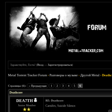
Здравствуйте, Гость! (
Вход
—
Зарегистрироваться
)
Metal Torrent Tracker Forum
›
Разговоры о музыке
›
Другой Metal
›
Deathc
 3
Страницы (6):
« Предыдущая
1
2
3
4
5
6
Deathcore
DEA7TH
RE: Deathcore
Junior Member
Carnifex, Suicide Silence.
(П