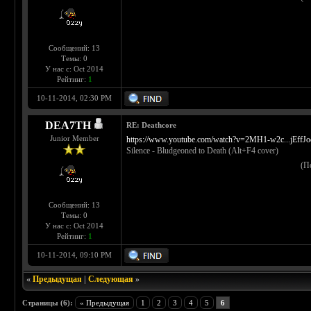
Сообщений: 13
Темы: 0
У нас с: Oct 2014
Рейтинг:
1
10-11-2014, 02:30 PM
DEA7TH
RE: Deathcore
Junior Member
https://www.youtube.com/watch?v=2MH1-w2c...jEffJ
Silence - Bludgeoned to Death (Alt+F4 cover)
(П
Сообщений: 13
Темы: 0
У нас с: Oct 2014
Рейтинг:
1
10-11-2014, 09:10 PM
«
Предыдущая
|
Следующая
»
Страницы (6):
« Предыдущая
1
2
3
4
5
6