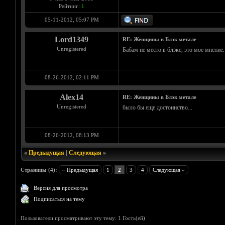
Рейтинг:
1
05-11-2012, 05:07 PM
Lord1349
RE: Женщины в Блэк метале
Unregistered
Бабам не место в блэке, это мое мнение.
08-26-2012, 02:11 PM
Alex14
RE: Женщины в Блэк метале
Unregistered
было бы еще достоинство...
08-26-2012, 08:13 PM
«
Предыдущая
|
Следующая
»
Страницы (4):
« Предыдущая
1
2
3
4
Следующая »
Версия для просмотра
Подписаться на тему
Пользователи просматривают эту тему: 1 Гость(ей)