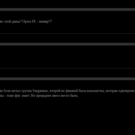
во этой дамы? Opera IX - жииир!!!
я блэк-метал группа Sargatanas, второй их фишкой была вокалистка, которая одновременно
ы - тоже фиг знает. Но прецедент имел место быть.