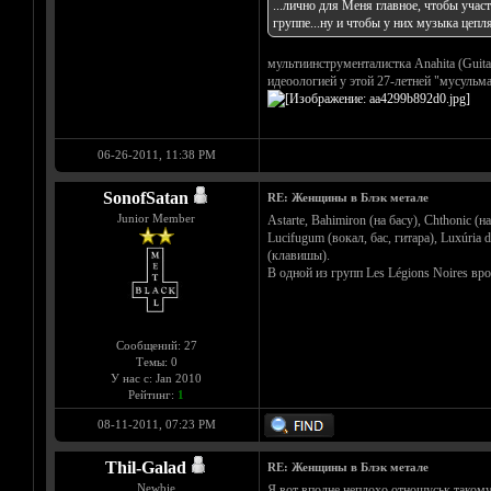
...лично для Меня главное, чтобы учас
группе...ну и чтобы у них музыка цепл
мультиинструменталистка Anahita (Guitar
идеоологией у этой 27-летней "мусульма
06-26-2011, 11:38 PM
SonofSatan
RE: Женщины в Блэк метале
Junior Member
Astarte, Bahimiron (на басу), Chthonic (н
Lucifugum (вокал, бас, гитара), Luxúria d
(клавишы).
В одной из групп Les Légions Noires вр
Сообщений: 27
Темы: 0
У нас с: Jan 2010
Рейтинг:
1
08-11-2011, 07:23 PM
Thil-Galad
RE: Женщины в Блэк метале
Newbie
Я вот вполне неплохо отношуськ такому