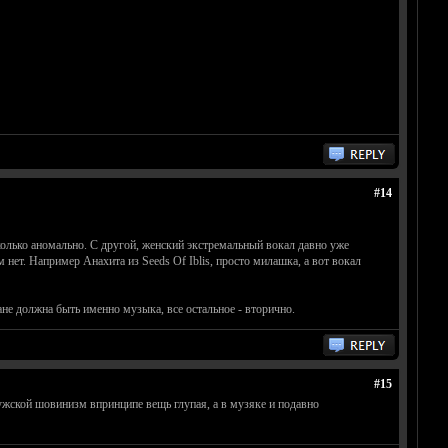
#14
колько аномально. С другой, женский экстремальный вокал давно уже
м нет. Например Анахита из Seeds Of Iblis, просто милашка, а вот вокал
не должна быть именно музыка, все остальное - вторично.
#15
 мужской шовинизм впринципе вещь глупая, а в музяке и подавно