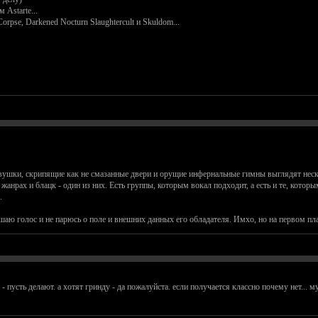
Astarte...
Corpse, Darkened Nocturn Slaughtercult и Skuldom...
девушки, скрипящие как не смазанные двери и орущие инфернальные гимны выглядят нес
жанрах и блацк - один из них. Есть группы, которым вокал подходит, а есть и те, которы
.
аю голос и не парюсь о поле и внешних данных его обладателя. Имхо, но на первом пла
 - пусть делают. а хотят гринду - да пожалуйста. если получается классно почему нет...