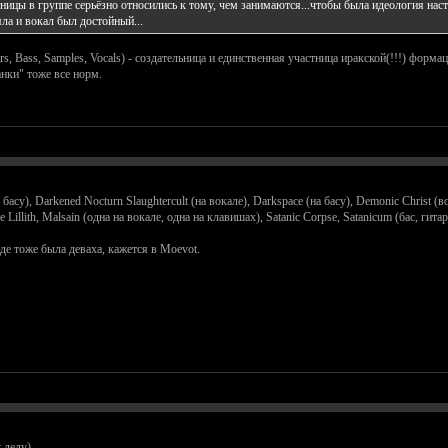
тницы в группе серьёзно относились к тому, чем занимаются...чтобы была идеология насто
яла и вокал был достойный...
s, Bass, Samples, Vocals) - создательница и единственная участница иракской(!!!) формац
нки" тоже все норм.
а басу), Darkened Nocturn Slaughtercult (на вокале), Darkspace (на басу), Demonic Christ (
e Lillith, Malsain (одна на вокале, одна на клавишах), Satanic Corpse, Satanicum (бас, гит
оде тоже была деваха, кажется в Moevot.
 делу)