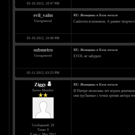
05-10-2012, 10:47 PM
evil_valm
RE: Женщины в Блэк метале
Unregistered
Cadaveria вспомнили. А раннее творчест
05-10-2012, 10:49 PM
submetro
RE: Женщины в Блэк метале
Unregistered
EVOL не забудьте.
05-11-2012, 03:53 PM
Ziggy
RE: Женщины в Блэк метале
Junior Member
В Питере несколько лет играла девачкова
они труЪшные с точки зрения автора тем
Сообщений: 29
Темы: 0
У нас с: Mar 2011