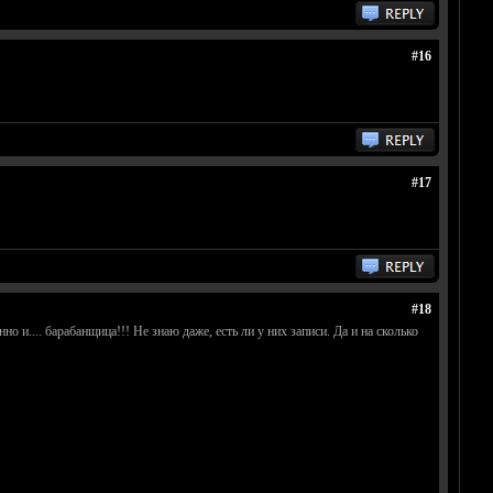
#16
#17
#18
 и.... барабанщица!!! Не знаю даже, есть ли у них записи. Да и на сколько