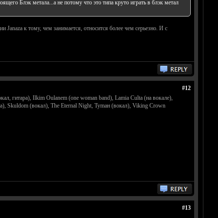
ящего Блэк метала...а не потому что это типа круто играть в блэк метал
ии Janaza к тому, чем занимается, относится более чем серьезно. И с
#12
вокал, гитара), Ilkim Oulanem (one woman band), Lamia Culta (на вокале),
ара), Skuldom (вокал), The Eternal Night, Tymaн (вокал), Viking Crown
#13