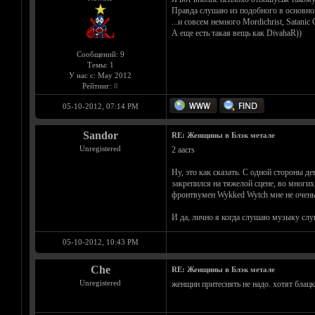
Правда слушаю из подобного в основном 
...и совсем немного Mordichrist, Satanic 
А еще есть такая вещь как DivahaR))
Сообщений: 9
Темы: 1
У нас с: May 2012
Рейтинг:
0
05-10-2012, 07:14 PM
Sandor
RE: Женщины в Блэк метале
Unregistered
2 aacrs
Ну, это как сказать. С одной стороны 
закрепился на тяжелой сцене, во многих 
фронтвумен Wykked Wytch мне не очень
И да, лично я когда слушаю музыку слуш
05-10-2012, 10:43 PM
Che
RE: Женщины в Блэк метале
Unregistered
женщин притеснять не надо. хотят блацк