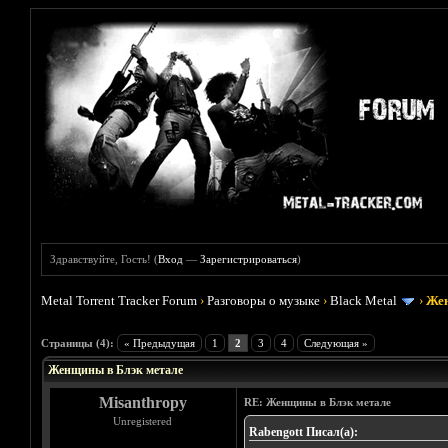
Здравствуйте, Гость! (
Вход
—
Зарегистрироваться
)
Metal Torrent Tracker Forum
›
Разговоры о музыке
›
Black Metal
›
Жен
Голосов: 1 - Средняя оценка: 5
1
2
3
4
5
Страницы (4):
« Предыдущая
1
2
3
4
Следующая »
Женщины в Блэк метале
Misanthropy
RE: Женщины в Блэк метале
Unregistered
Rabengott Писал(а):