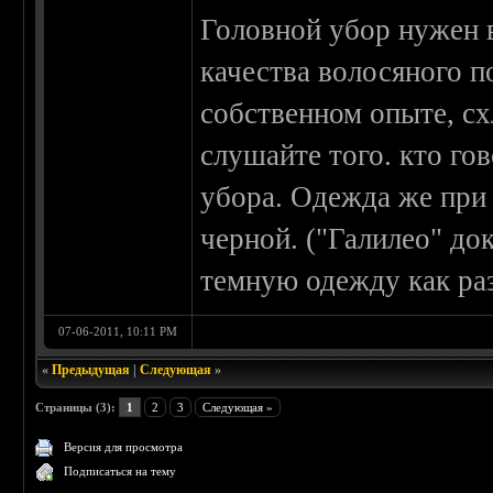
Головной убор нужен в
качества волосяного п
собственном опыте, сх
слушайте того. кто го
убора. Одежда же при 
черной. ("Галилео" до
темную одежду как раз
07-06-2011, 10:11 PM
«
Предыдущая
|
Следующая
»
Страницы (3):
1
2
3
Следующая »
Версия для просмотра
Подписаться на тему