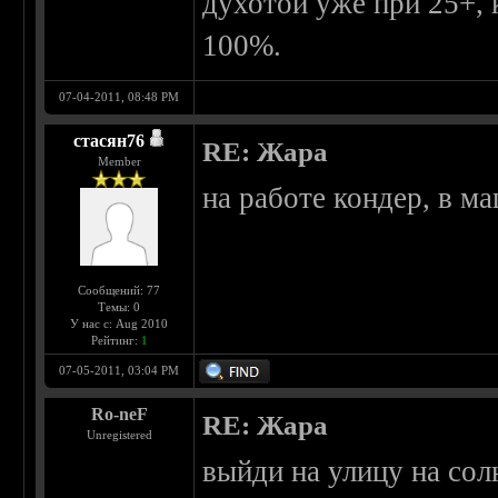
духотой уже при 25+, 
100%.
07-04-2011, 08:48 PM
стасян76
RE: Жара
Member
на работе кондер, в м
Сообщений: 77
Темы: 0
У нас с: Aug 2010
Рейтинг:
1
07-05-2011, 03:04 PM
Ro-neF
RE: Жара
Unregistered
выйди на улицу на сол