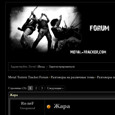
Здравствуйте, Гость! (
Вход
—
Зарегистрироваться
)
Metal Torrent Tracker Forum
›
Разговоры на различные темы
›
Разговоры 
 0
Страницы (3):
1
2
3
Следующая »
Жара
Ro-neF
Жара
Unregistered