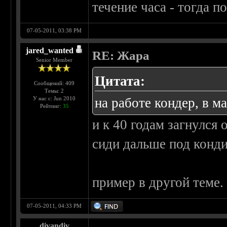
течение часа - тогда 
07-05-2011, 03:38 PM
jared_wanted
RE: Жара
Senior Member
Цитата:
Сообщений: 409
Темы: 2
У нас с: Jun 2010
на работе кондер, в м
Рейтинг:
35
и к 40 годам загнулся 
сиди дальше под конд
пример в другой теме.
07-05-2011, 04:33 PM
divandiv