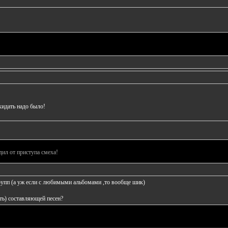
кидать надо было!
дил от приступа смеха!
рупп (а уж если с любимыми альбомами ,то вообще шик)
сть) составляющей песен?