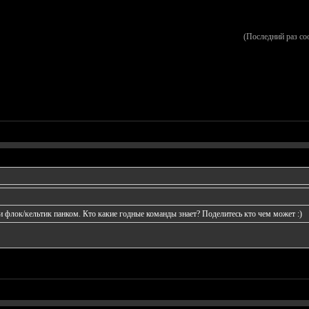
(Последний раз со
 и флок/кельтик панком. Кто какие годные команды знает? Поделитесь кто чем может :)