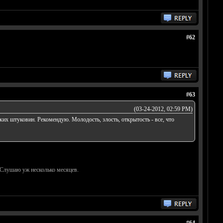
#62
#63
(03-24-2012, 02:59 PM)
их штуковин. Рекомендую. Молодость, злость, открытость - все, что
. Слушаю уж несколько месяцев.