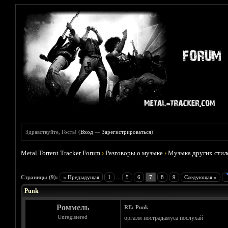
Здравствуйте, Гость! (
Вход
—
Зарегистрироваться
)
Metal Torrent Tracker Forum
›
Разговоры о музыке
›
Музыка других стил
Голосов: 7 - Средняя оценка: 3.71
1
2
3
4
5
Страницы (9):
« Предыдущая
1
...
5
6
7
8
9
Следующая »
Punk
Роммель
RE: Punk
Unregistered
оргазм нострадамуса послухай