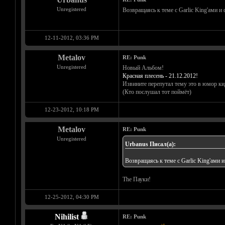
Unregistered
Возвращаясь к теме с Garlic King'ами и
12-11-2012, 03:36 PM
Metalov
RE: Punk
Unregistered
Новый Альбом!
Красная плесень - 21.12.2012!
Извините перепутал тему это в юмор ки
(Кто послушал тот поймёт)
12-23-2012, 10:18 PM
Metalov
RE: Punk
Unregistered
Urbanus Писал(а):
Возвращаясь к теме с Garlic King'ами 
The Пауки!
12-25-2012, 04:30 PM
Nihilist
RE: Punk