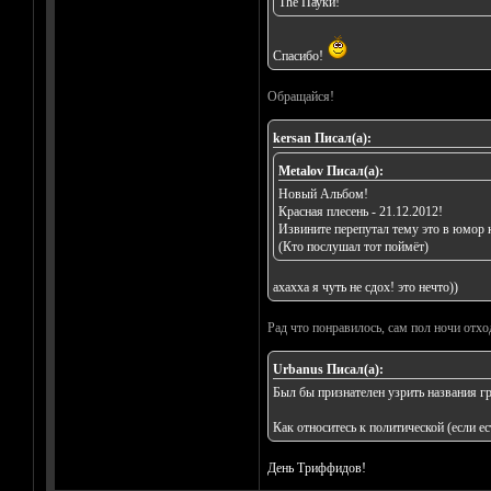
The Пауки!
Спасибо!
Обращайся!
kersan Писал(а):
Metalov Писал(а):
Новый Альбом!
Красная плесень - 21.12.2012!
Извините перепутал тему это в юмор 
(Кто послушал тот поймёт)
ахахха я чуть не сдох! это нечто))
Рад что понравилось, сам пол ночи отхо
Urbanus Писал(а):
Был бы признателен узрить названия г
Как относитесь к политической (если е
День Триффидов!