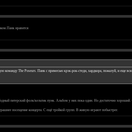
нком.Панк нравится
 команду The Poseurs. Панк с примесью крэк-рок-стеди, хардкора, пожалуй, и еще всяк
. Годный питерский фолк/кельтик пунк. Альбом у них пока один. Но достаточно хороший
черашнее посещение концерта. С ещё тройкой групп. В живую играют побыстрее.