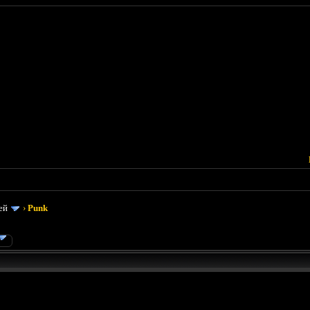
ей
›
Punk