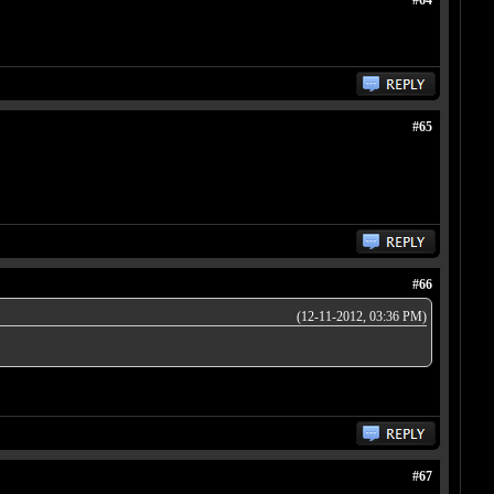
#64
#65
#66
(12-11-2012, 03:36 PM)
#67