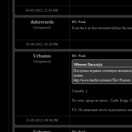
05-05-2012, 11:43 AM
dubrecords
RE: Punk
Unregistered
Если бы я не был металюгой,был бы па
05-06-2012, 05:26 PM
Urbanus
RE: Punk
Unregistered
100meen Писал(а):
Послушал недавно отличную московскую
нужно.
http://www.lastfm.ru/music/The+Poseurs
Спасибо :)
По теме: вроде не писал - Garlic Kings
P.S. На написание поста подтолкнуло в
11-05-2012, 09:36 PM
Urbanus
RE: Punk