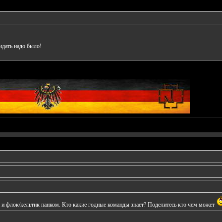
идать надо было!
и и флок/кельтик панком. Кто какие годные команды знает? Поделитесь кто чем может