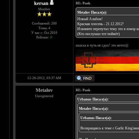
kersan
RE: Punk
Member
Metalov Писал(а):
Новый Альбом!
Сообщений: 200
Красная плесень - 21.12.2012!
Темы: 4
Извините перепутал тему это в юмор к
У нас с: Oct 2010
(Кто послушал тот поймёт)
Рейтинг:
8
ахахха я чуть не сдох! это нечто))
12-26-2012, 03:37 AM
Metalov
RE: Punk
Unregistered
Urbanus Писал(а):
Metalov Писал(а):
Urbanus Писал(а):
Возвращаясь к теме с Garlic King'ам