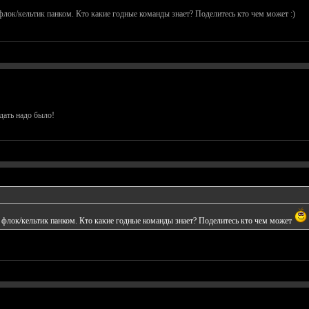
 флок/кельтик панком. Кто какие годные команды знает? Поделитесь кто чем может :)
дать надо было!
и флок/кельтик панком. Кто какие годные команды знает? Поделитесь кто чем может