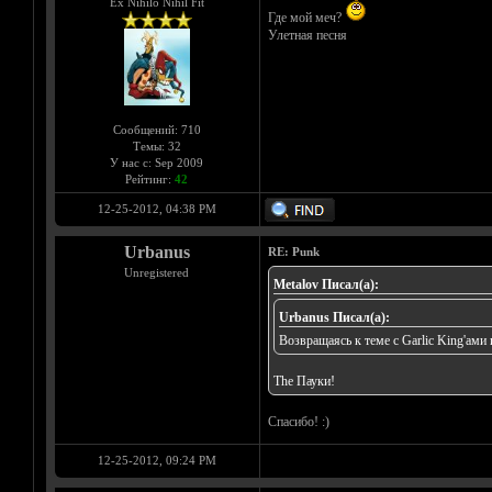
Ex Nihilo Nihil Fit
Где мой меч?
Улетная песня
Сообщений: 710
Темы: 32
У нас с: Sep 2009
Рейтинг:
42
12-25-2012, 04:38 PM
Urbanus
RE: Punk
Unregistered
Metalov Писал(а):
Urbanus Писал(а):
Возвращаясь к теме с Garlic King'ами
The Пауки!
Спасибо! :)
12-25-2012, 09:24 PM