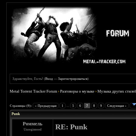
Здравствуйте, Гость! (
Вход
—
Зарегистрироваться
)
Metal Torrent Tracker Forum
›
Разговоры о музыке
›
Музыка других стиле
 3.71
Страницы (9):
« Предыдущая
1
...
5
6
7
8
9
Следующая »
Punk
Роммель
RE: Punk
Unregistered