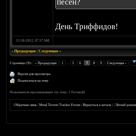
песен?
День Триффидов!
12-26-2012, 07:57 AM
«
Предыдущая
|
Следующая
»
Страницы (9):
« Предыдущая
1
...
5
6
7
8
9
Следующая »
Версия для просмотра
Подписаться на тему
Пользователи просматривают эту тему: 1 Гость(ей)
|
Обратная связь
|
Metal Torrent Tracker Forum
|
Вернуться к началу
|
|
Лёгкий режи