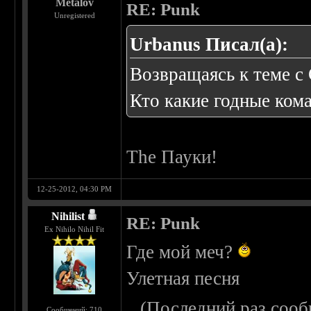
Metalov
RE: Punk
Unregistered
Urbanus Писал(а):
Возвращаясь к теме с 
Кто какие годные ком
The Пауки!
12-25-2012, 04:30 PM
Nihilist
RE: Punk
Ex Nihilo Nihil Fit
Где мой меч?
Улетная песня
(Последний раз сооб
Сообщений: 710