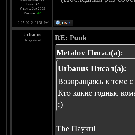
Темы: 32
У нас с: Sep 2009
Рейтинг:
42
12-25-2012, 04:38 PM
Urbanus
RE: Punk
Unregistered
Metalov Писал(а):
Urbanus Писал(а):
Возвращаясь к теме с 
Кто какие годные ком
:)
The Пауки!