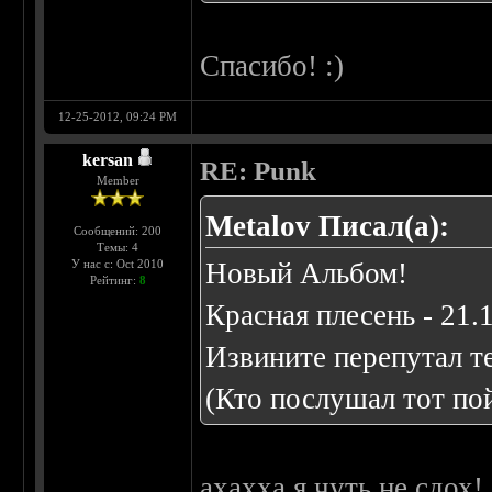
Спасибо! :)
12-25-2012, 09:24 PM
kersan
RE: Punk
Member
Metalov Писал(а):
Сообщений: 200
Темы: 4
У нас с: Oct 2010
Новый Альбом!
Рейтинг:
8
Красная плесень - 21.
Извините перепутал т
(Кто послушал тот по
ахахха я чуть не сдох!