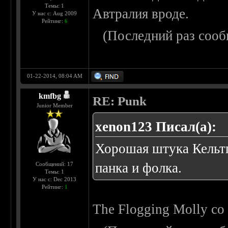
Темы: 1
Автралия вроде.
У нас с: Aug 2009
Рейтинг:
6
(Последний раз сооб
01-22-2014, 08:04 AM
kmfbg
RE: Punk
Junior Member
xenon123 Писал(а):
Хорошая штука Кельтп
панка и фолка.
Сообщений: 17
Темы: 1
У нас с: Dec 2013
Рейтинг:
1
The Flogging Molly со 