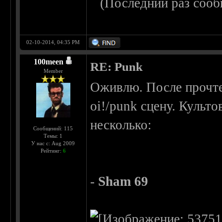
(Последний раз сооб
02-10-2014, 04:35 PM
100meen
RE: Punk
Member
Оживлю. После прочтен
oi!/punk сцену. Культ
несколько:
Сообщений: 115
Темы: 1
У нас с: Aug 2009
Рейтинг:
6
-
Sham 69