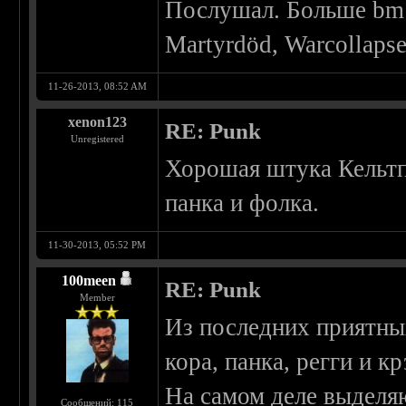
Послушал. Больше bm 
Martyrdöd, Warcollapse,
11-26-2013, 08:52 AM
xenon123
RE: Punk
Unregistered
Хорошая штука Кельтп
панка и фолка.
11-30-2013, 05:52 PM
100meen
RE: Punk
Member
Из последних приятны
кора, панка, регги и к
На самом деле выделяю
Сообщений: 115