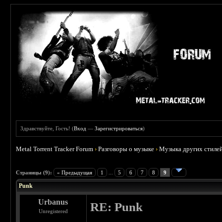
Здравствуйте, Гость! (
Вход
—
Зарегистрироваться
)
Metal Torrent Tracker Forum
›
Разговоры о музыке
›
Музыка других стиле
 3.71
Страницы (9):
« Предыдущая
1
...
5
6
7
8
9
Punk
Urbanus
RE: Punk
Unregistered