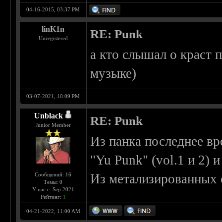
04-16-2015, 03:37 PM
linK1n
RE: Punk
Unregistered
а кто слышал о краст п
музыке)
03-07-2021, 10:09 PM
Unblack
RE: Punk
Junior Member
Из панка последнее в
"Yu Punk" (vol.1 и 2) и
Сообщений: 16
Из метализированных 
Темы: 0
У нас с: Sep 2021
Рейтинг:
1
04-21-2022, 11:00 AM