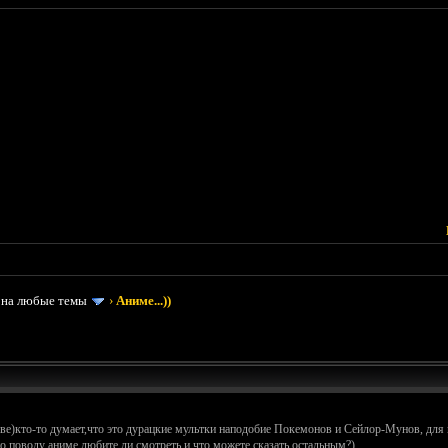
 на любые темы
›
Аниме...))
ове)кто-то думает,что это дурацкие мультки наподобие Покемонов и Сейлор-Мунов, для к
о поводу аниме,любите ли смотреть и что можете сказать остальным?)