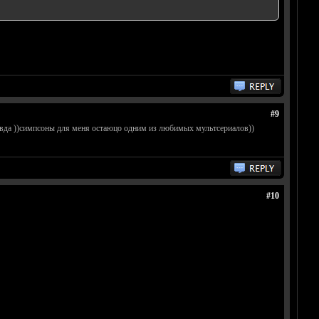
#9
равда ))симпсоны для меня остаюцо одним из любимых мультсериалов))
#10