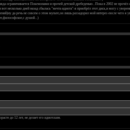
авда ограничивается Покемонами и прочей детской дребеденью...Пока в 2002 не прочёл с
и вот несколько дней назад сбылась "мечта идиота"-я приобрёл этот диск,и могу с увере
ий)ну да речь не совсем о этом мульте,он лишь раззадорил мой интерес-после чего я уви
е,философское,с душой...)
.
расте до 12 лет, не делает его идиотским.