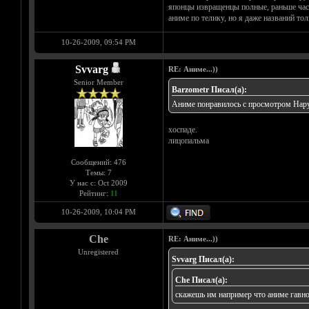
японцы извращенцы полные, раньше часте
аниме по телику, но я даже названий тол
10-26-2009, 09:54 PM
Svvarg
RE: Аниме...))
Senior Member
Barzometr Писал(а):
Аниме понравилось с просмотром Нару
хоспаде.
лицопальма
Сообщений: 476
Темы: 7
У нас с: Oct 2009
Рейтинг:
11
10-26-2009, 10:04 PM
Che
RE: Аниме...))
Unregistered
Svvarg Писал(а):
Che Писал(а):
скажешь им например что аниме гавно(