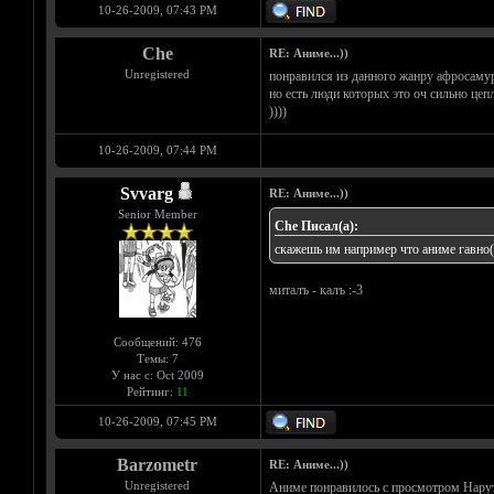
10-26-2009, 07:43 PM
Che
RE: Аниме...))
Unregistered
понравился из данного жанру афросамура
но есть люди которых это оч сильно цеп
))))
10-26-2009, 07:44 PM
Svvarg
RE: Аниме...))
Senior Member
Che Писал(а):
скажешь им например что аниме гавно(с
миталъ - калъ :-3
Сообщений: 476
Темы: 7
У нас с: Oct 2009
Рейтинг:
11
10-26-2009, 07:45 PM
Barzometr
RE: Аниме...))
Unregistered
Аниме понравилось с просмотром Наруто