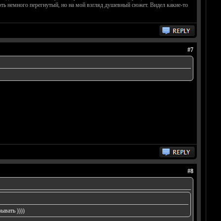
хоть немного перегнутый, но на мой взгляд душевный сюжет. Видел какие-то
#7
#8
ывать ))))