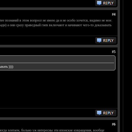
#4
ее познаний в этом вопросе не имею да и не особо хочется, видимо не мое.
ради) а они сразу праведный гнев включают и начинают чего-то доказывать
#5
вать ))))
#6
огда хентаем, больно уж интересны эти японские извращения, вообще