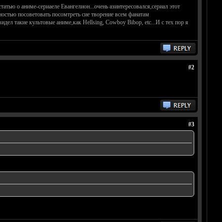
татью о аниме-сериаеле Евангелион...очень азинтересовался,сериал этот
нностью посоветовать посомтреть сие творение всем фанатам
дел такие культовые аниме,как Hellsing, Cowboy Bibop, etc...И с тех пор я
#2
#3