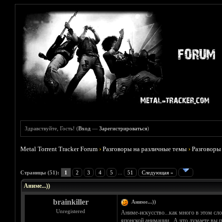
Здравствуйте, Гость! (
Вход
—
Зарегистрироваться
)
Metal Torrent Tracker Forum
›
Разговоры на различные темы
›
Разговоры
Голосов: 5 - Средняя оценка: 3.8
1
2
3
4
5
Страницы (51):
1
2
3
4
5
...
51
Следующая »
Аниме...))
brainkiller
Аниме...))
Unregistered
Аниме-искусство...как много в этом сл
японской анимации...А что думаете вы п