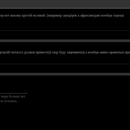
ример вот нахожу крутой музякой. (например саундтрек к афросамураю вообще хорош)
детройт металлл должен принести)) скор буду заценивать)) а вообще анимэ нравиться п
________________
 мира больше нет.
осы остались…