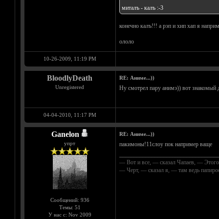
миталъ - калъ :-3
конечно калъ!!! а рэп и хип хап я нап
ололо
10-26-2009, 11:19 PM
BloodlyDeath
RE: Аниме...))
Unregistered
Ну смотрел пару анимэ)) вот знакомый 
04-04-2010, 11:17 PM
Ganelon
RE: Аниме...))
упрт
пакимоны!11слоу пок например ваще
__________________________________
— Вот и все, — сказал Чапаев, — Этого
— Черт, — сказал я, — там ведь папир
Сообщений: 936
Темы: 51
У нас с: Nov 2009