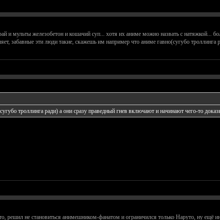
й и мульты железобетон и кошачий суп... хотя их аниме можно назвать с натяжкой... бол
ляет, забавные эти люди такие, скажешь им например что аниме гавно(сугубо троллинга 
угубо троллинга ради) а они сразу праведный гнев включают и начинают чего-то доказы
, решил не становиться анимешником-фанатом и ограничился только Наруто, ну ещё ин