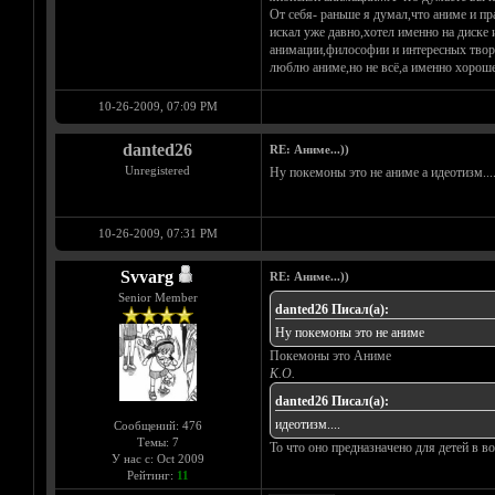
От себя- раньше я думал,что аниме и пр
искал уже давно,хотел именно на диске 
анимации,философии и интересных творен
люблю аниме,но не всё,а именно хороше
10-26-2009, 07:09 PM
danted26
RE: Аниме...))
Unregistered
Ну покемоны это не аниме а идеотизм...
10-26-2009, 07:31 PM
Svvarg
RE: Аниме...))
Senior Member
danted26 Писал(а):
Ну покемоны это не аниме
Покемоны это Аниме
К.О.
danted26 Писал(а):
идеотизм....
Сообщений: 476
Темы: 7
То что оно предназначено для детей в воз
У нас с: Oct 2009
Рейтинг:
11