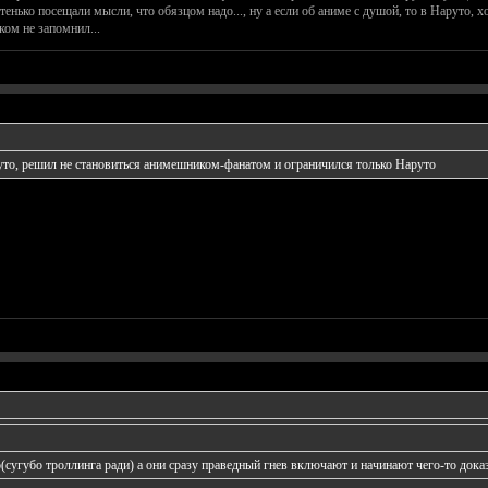
нько посещали мысли, что обязцом надо..., ну а если об аниме с душой, то в Наруто, 
ком не запомнил...
то, решил не становиться анимешником-фанатом и ограничился только Наруто
сугубо троллинга ради) а они сразу праведный гнев включают и начинают чего-то доказ