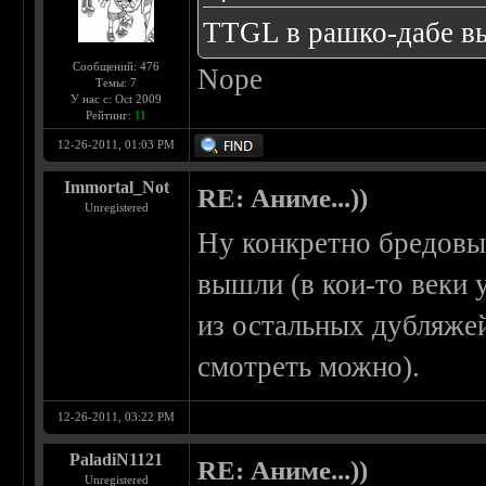
TTGL в рашко-дабе в
Сообщений: 476
Nope
Темы: 7
У нас с: Oct 2009
Рейтинг:
11
12-26-2011, 01:03 PM
Immortal_Not
RE: Аниме...))
Unregistered
Ну конкретно бредовы
вышли (в кои-то веки 
из остальных дубляже
смотреть можно).
12-26-2011, 03:22 PM
PaladiN1121
RE: Аниме...))
Unregistered