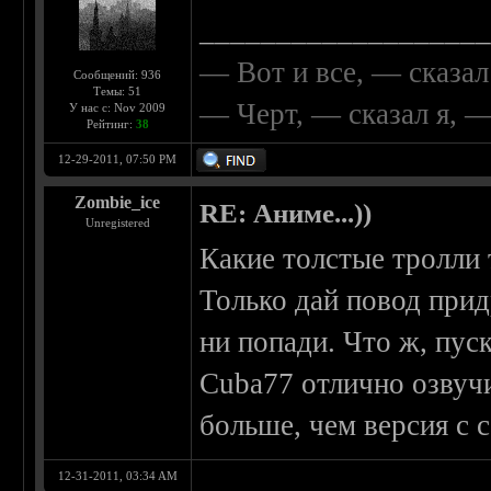
__________________
— Вот и все, — сказал
Сообщений: 936
Темы: 51
— Черт, — сказал я, 
У нас с: Nov 2009
Рейтинг:
38
12-29-2011, 07:50 PM
Zombie_ice
RE: Аниме...))
Unregistered
Какие толстые тролли 
Только дай повод прид
ни попади. Что ж, пуск
Cuba77 отлично озвучи
больше, чем версия с 
12-31-2011, 03:34 AM