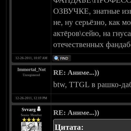
ФАНДАБЕ\ПРОФЕС
ОЗВУЧКЕ, знатные из
не, ну серьёзно, как 
актёров\сейю, на гнус
отечественных фандаб
12-26-2011, 10:07 AM
Immortal_Not
RE: Аниме...))
Unregistered
btw, TTGL в рашко-да
12-26-2011, 12:19 PM
Svvarg
RE: Аниме...))
Senior Member
Цитата: