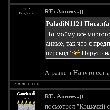
metr
RE: Аниме...))
Unregistered
PaladiN1121 Писал(а
По-мойму все многог
аниме, так что я пред
перевод"
Наруто напр
А разве в Наруто есть,
12-29-2011, 05:14 PM
Ganelon
RE: Аниме...))
упрт
посмотрел "Кошачий су