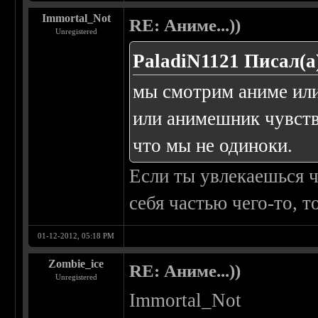
Immortal_Not
RE: Аниме...))
Unregistered
PaladiN1121 Писал(а
мы смотрим аниме или
или анимешник чувств
что мы не одиноки.
Если ты увлекаешься ч
себя частью чего-то, т
01-12-2012, 05:18 PM
Zombie_ice
RE: Аниме...))
Unregistered
Immortal_Not