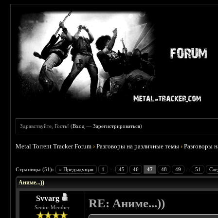
Здравствуйте, Гость! (
Вход
—
Зарегистрироваться
)
Metal Torrent Tracker Forum
›
Разговоры на различные темы
›
Разговоры 
 3.8
Страницы (51):
« Предыдущая
1
...
45
46
47
48
49
...
51
Сле
Аниме...))
Svvarg
RE: Аниме...))
Senior Member