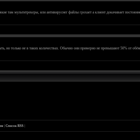
якие там мультитрекеры, или антивируснег файлы грохает а клиент докачивает постоянн
ть, но только не в таких количествах. Обычно они примерно не превышают 50% от обём
им
|
Список RSS
|