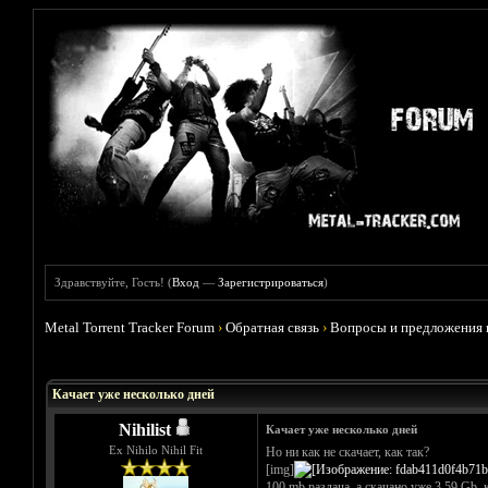
Здравствуйте, Гость! (
Вход
—
Зарегистрироваться
)
Metal Torrent Tracker Forum
›
Обратная связь
›
Вопросы и предложения 
Голосов: 0 - Средняя оценка: 0
1
2
3
4
5
Качает уже несколько дней
Nihilist
Качает уже несколько дней
Ex Nihilo Nihil Fit
Но ни как не скачает, как так?
[img]
100 mb раздача, а скачано уже 3.59 Gb, 