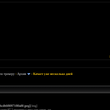
по трекеру
›
Архив
›
Качает уже несколько дней
[/img]
кстати 97.2 процента у него уже давно, хм.