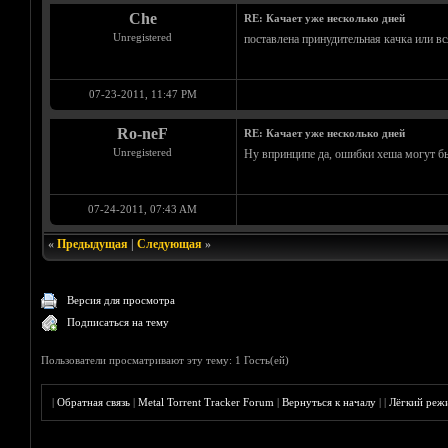
Che
RE: Качает уже несколько дней
Unregistered
поставлена принудительная качка или вс
07-23-2011, 11:47 PM
Ro-neF
RE: Качает уже несколько дней
Unregistered
Ну впринципе да, ошибки хеша могут бы
07-24-2011, 07:43 AM
«
Предыдущая
|
Следующая
»
Версия для просмотра
Подписаться на тему
Пользователи просматривают эту тему: 1 Гость(ей)
|
Обратная связь
|
Metal Torrent Tracker Forum
|
Вернуться к началу
|
|
Лёгкий реж