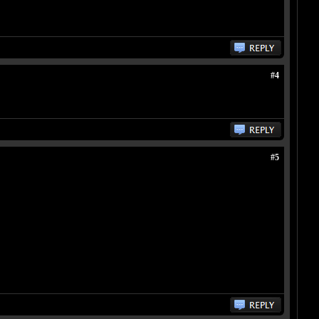
#4
#5