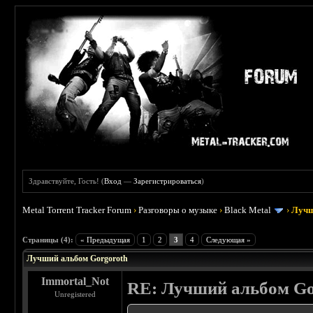
Здравствуйте, Гость! (
Вход
—
Зарегистрироваться
)
Metal Torrent Tracker Forum
›
Разговоры о музыке
›
Black Metal
›
Лучш
 5
Страницы (4):
« Предыдущая
1
2
3
4
Следующая »
Лучший альбом Gorgoroth
Immortal_Not
RE: Лучший альбом Go
Unregistered