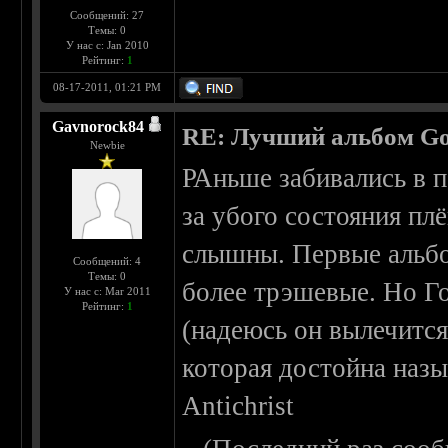
Сообщений: 27
Темы: 0
У нас с: Jan 2010
Рейтинг:
1
08-17-2011, 01:21 PM
Gavnorock84
RE: Лучший альбом Go
Newbie
РАньше забивались в п
за убого состояния пл
слышны. Первые альбо
Сообщений: 4
Темы: 0
более трэшевые. Но Го
У нас с: Mar 2011
Рейтинг:
1
(надеюсь он вылечится
которая достойна назы
Antichrist