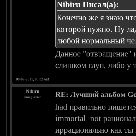
Nibiru Писал(а):
Конечно же я знаю чт
которой нужно. Ну ла
любой нормальный че
Данное "отвращение" и
слишком глуп, либо у 
08-09-2011, 08:32 AM
Nibiru
RE: Лучший альбом Go
Unregistered
had правильно пишетс
immortal_not рационал
иррационально как ты 