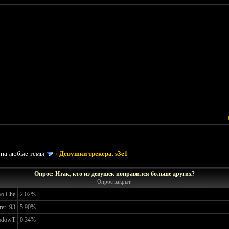
 на любые темы
›
Девушки трекера. s3e1
Опрос: Итак, кто из девушек понравился больше других?
Опрос закрыт.
о Che
2.02%
rer_93
5.90%
adowT
0.34%