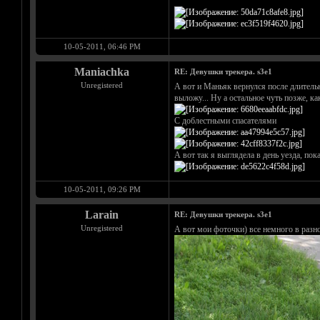
10-05-2011, 06:46 PM
Maniachka
RE: Девушки трекера. s3e1
Unregistered
А вот и Маньяк вернулся после длительн
выложу... Ну а остальное чуть позже, к
С доблестными спасателями
А вот так я выглядела в день уезда, пок
10-05-2011, 09:26 PM
Larain
RE: Девушки трекера. s3e1
Unregistered
А вот мои фоточки) все немного в разн