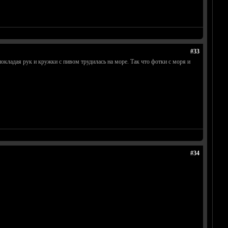
#33
покладая рук и кружки с пивом трудилась на море. Так что фотки с моря и
#34