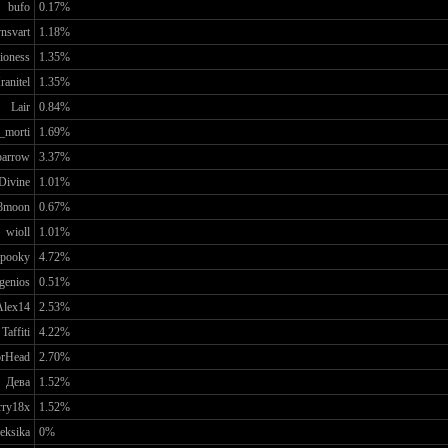
bufo
0.17%
nsvart
1.18%
ioness
1.35%
ranitel
1.35%
Lair
0.84%
_morti
1.69%
parrow
3.37%
Divine
1.01%
8moon
0.67%
wioll
1.01%
pooky
4.72%
genios
0.51%
Alex14
2.53%
Taffiti
4.22%
rHead
2.70%
Дева
1.52%
rry18x
1.52%
leksika
0%