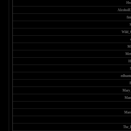
He
AlcoholE
fin
Wild_
М
Met
H
edhunt
Mary_
Man
Mar
The_