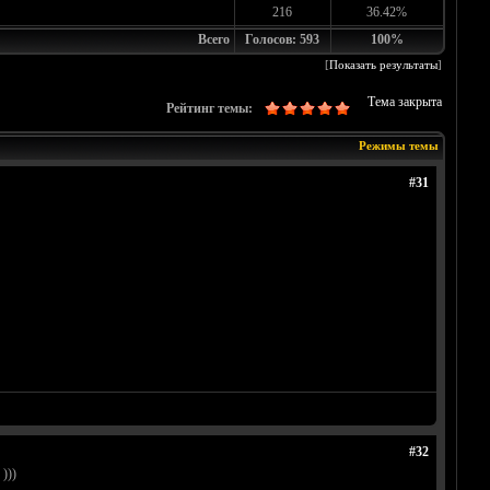
216
36.42%
Всего
Голосов: 593
100%
[
Показать результаты
]
Тема закрыта
Рейтинг темы:
Режимы темы
#31
#32
)))