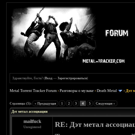
Здравствуйте, Гость! (
Вход
—
Зарегистрироваться
)
Metal Torrent Tracker Forum
›
Разговоры о музыке
›
Death Metal
›
Дэт 
 5
Страницы (5):
« Предыдущая
1
2
3
4
5
Следующая »
Дэт метал ассоциации
mailfuck
RE: Дэт метал ассоциа
Unregistered