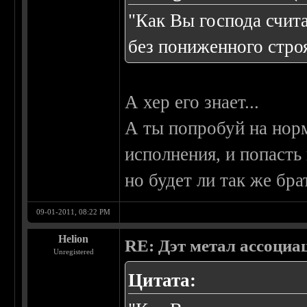
"Как Вы господа счит
без пониженного стро
А хер его знает...
А ты попробуй на норм
исполнения, и попасть
но будет ли так же бра
09-01-2011, 08:22 PM
Helion
RE: Дэт метал ассоциа
Unregistered
Цитата: