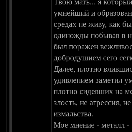
Твою мать... я которы
умнейший и образован
средах не живу, как бы
одиножды побывав в н
был поражен вежливос
добродушием сего сегм
Далее, плотно влившис
удивлением заметил у
плотно сидевших на ме
злость, не агрессия, 
измальства.
Мое мнение - металл - 