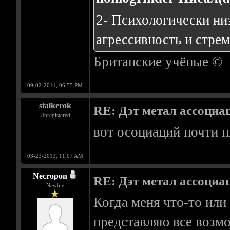
2- Психологически ни
агрессивность и стре
Британские учёные ©
09-02-2011, 06:55 PM
stalkerok
RE: Дэт метал ассоциа
Unregistered
вот осоциаций почти н
03-23-2013, 11:07 AM
Necropon
RE: Дэт метал ассоциа
Newbie
Когда меня что-то или 
представляю все возм