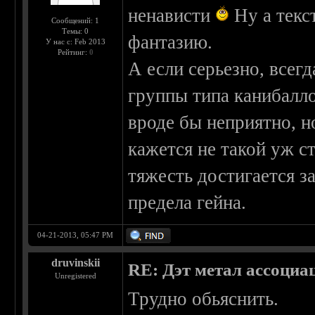
ненависти
Ну а текс
Сообщений: 1
Темы: 0
фантазию.
У нас с: Feb 2013
Рейтинг:
0
А если серьезно, всег
группы типа канибалло
вроде бы неприятно, н
кажется не такой уж с
тяжесть достигается з
предела гейна.
04-21-2013, 05:47 PM
druvinskii
RE: Дэт метал ассоциа
Unregistered
Трудно обьяснить.