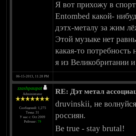
Я вот прихожу в спорт
Entombed какой- нибуд
дэтх-металу за жим лё
Этой музыке нет равны
какая-то потребность 
я из Великобритании и
06-15-2013, 11:28 PM
zzashpaupat
RE: Дэт метал ассоциа
Administrator
druvinskii, не волнуй
Сообщений: 1,275
Темы: 31
россиян.
У нас с: Oct 2009
Рейтинг:
79
Be true - stay brutal!