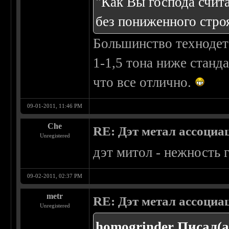
"Как Вы господа счит
без пониженного стро
Большинство технодета
1-1,5 тона ниже стандар
что все отлично.
09-01-2011, 11:46 PM
Che
RE: Дэт метал ассоциа
Unregistered
дэт митол - нежность 
09-02-2011, 02:37 PM
metr
RE: Дэт метал ассоциа
Unregistered
homogrinder Писал(а