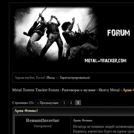
Здравствуйте, Гость! (
Вход
—
Зарегистрироваться
)
Metal Torrent Tracker Forum
›
Разговоры о музыке
›
Heavy Metal
›
Ария-
Голосов: 2 - Средняя оценка: 5
1
2
3
4
5
Страницы (3):
« Предыдущая
1
2
3
Ария-Феникс!
RemontInvertor
Ария Феникс
Unregistered
Ни когда не понимал людей заливающих на 
Надеюсь, какчество будет на одном уро