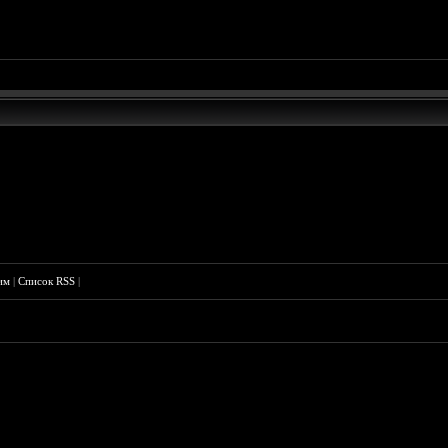
им
|
Список RSS
|