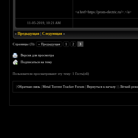
<a href=https://prom-electric.ru/>.</a>
11-05-2019, 10:21 AM
«
Предыдущая
|
Следующая
»
Страницы (3):
« Предыдущая
1
2
3
Версия для просмотра
Подписаться на тему
Пользователи просматривают эту тему: 1 Гость(ей)
|
Обратная связь
|
Metal Torrent Tracker Forum
|
Вернуться к началу
|
|
Лёгкий реж