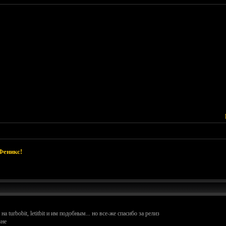
Феникс!
turbobit, letitbit и им подобным... но все-же спасибо за релиз
вне