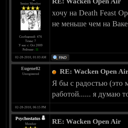
RE: Wacken Open Air
Senior Member
хочу на Death Feast Op
не меньше чем на Ваке
Сообщений: 476
Темы: 7
У нас с: Oct 2009
Рейтинг:
11
02-28-2010, 01:03 AM
Eugene82
RE: Wacken Open Ai
Unregistered
Я бы с радостью (это м
работой...... я думаю то
02-28-2010, 06:15 PM
Psychostatus
RE: Wacken Open Air
Member