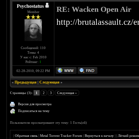
Psychostatus
RE: Wacken Open Air
Member
http://brutalassault.cz
Сообщений: 110
Темы: 4
У нас с: Feb 2010
Рейтинг:
1
02-28-2010, 09:22 PM
«
Предыдущая
|
Следующая
»
Страницы (3):
1
2
3
Следующая »
Версия для просмотра
Подписаться на тему
Пользователи просматривают эту тему: 1 Гость(ей)
|
Обратная связь
|
Metal Torrent Tracker Forum
|
Вернуться к началу
|
|
Лёгкий режи