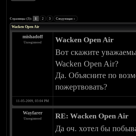
 5
Страницы (3):
1
2
3
Следующая »
Wacken Open Air
mishadoff
Wacken Open Air
Unregistered
Вот скажите уважаемые
Wacken Open Air?
Да. Объясните по возм
пожертвовать?
11-05-2009, 03:04 PM
Wayfarer
RE: Wacken Open Air
Unregistered
Да оч. хотел бы побыва