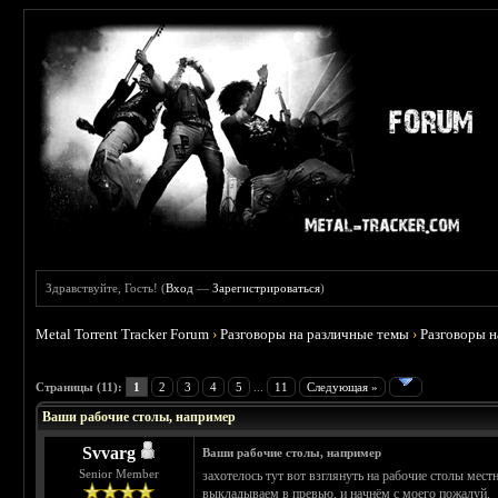
Здравствуйте, Гость! (
Вход
—
Зарегистрироваться
)
Metal Torrent Tracker Forum
›
Разговоры на различные темы
›
Разговоры 
 3.67
Страницы (11):
1
2
3
4
5
...
11
Следующая »
Ваши рабочие столы, например
Svvarg
Ваши рабочие столы, например
Senior Member
захотелось тут вот взглянуть на рабочие столы мест
выкладываем в превью, и начнём с моего пожалуй.