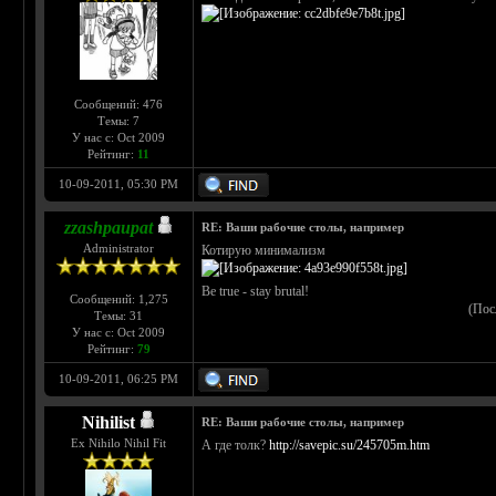
Сообщений: 476
Темы: 7
У нас с: Oct 2009
Рейтинг:
11
10-09-2011, 05:30 PM
zzashpaupat
RE: Ваши рабочие столы, например
Administrator
Котирую минимализм
Be true - stay brutal!
Сообщений: 1,275
(Пос
Темы: 31
У нас с: Oct 2009
Рейтинг:
79
10-09-2011, 06:25 PM
Nihilist
RE: Ваши рабочие столы, например
Ex Nihilo Nihil Fit
А где толк?
http://savepic.su/245705m.htm