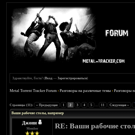
Здравствуйте, Гость! (
Вход
—
Зарегистрироваться
)
Metal Torrent Tracker Forum
›
Разговоры на различные темы
›
Разговоры 
 3.67
Страницы (11):
« Предыдущая
1
2
3
4
5
...
11
Следующая »
Ваши рабочие столы, например
Джони
RE: Ваши рабочие сто
Member