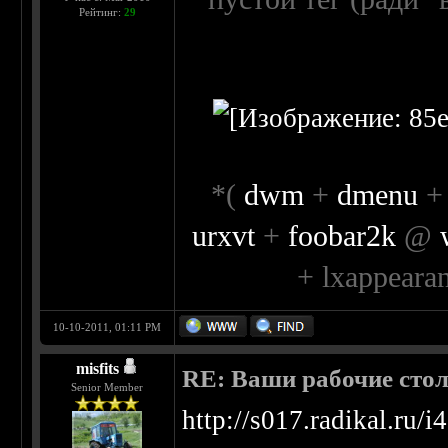
Рейтинг:
29
*(
dwm
+
dmenu
urxvt
+
foobar2k
@
+ lxappeara
10-10-2011, 01:11 PM
misfits
RE: Ваши рабочие сто
Senior Member
http://s017.radikal.ru