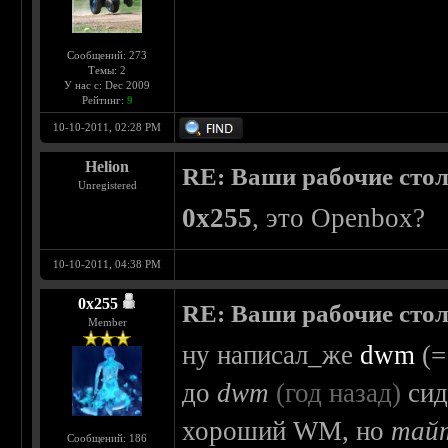
Сообщений: 273
Темы: 2
У нас с: Dec 2009
Рейтинг:
9
10-10-2011, 02:28 PM
Helion
RE: Ваши рабочие сто
Unregistered
0x255
, это Openbox?
10-10-2011, 04:38 PM
0х255
RE: Ваши рабочие сто
Member
ну написал_же
dwm
(=
до
dwm
(год назад)
сид
хороший WM, но
тай
Сообщений: 186