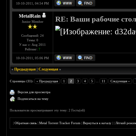
10-10-2011, 04:54 PM
MetalRain
RE: Ваши рабочие сто
Junior Member
Сообщений: 24
Темы: 0
У нас с: Aug 2011
Рейтинг:
7
10-10-2011, 05:06 PM
«
Предыдущая
|
Следующая
»
Страницы (11):
« Предыдущая
1
2
3
4
5
...
11
Следующая »
Версия для просмотра
Подписаться на тему
Пользователи просматривают эту тему: 2 Гость(ей)
|
Обратная связь
|
Metal Torrent Tracker Forum
|
Вернуться к началу
|
|
Лёгкий режи