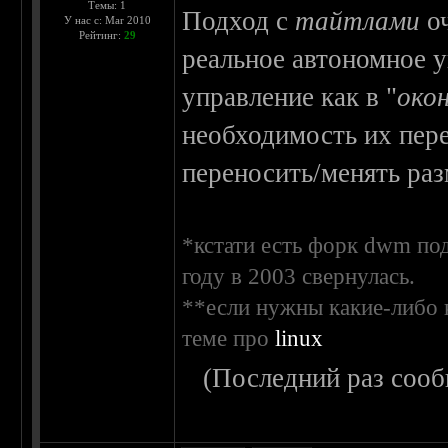
Темы: 1
Подход с
тайтлами
оч
У нас с: Mar 2010
Рейтинг:
29
реальное автономное у
управление как в "
око
необходимость их пер
переносить/менять раз
*кстати есть форк dwm под
году в 2003 свернулась.
**если нужны какие-либо 
теме про
linux
(Последний раз сооб