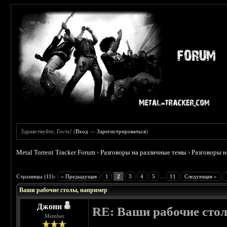
Здравствуйте, Гость! (
Вход
—
Зарегистрироваться
)
Metal Torrent Tracker Forum
›
Разговоры на различные темы
›
Разговоры 
 3.67
Страницы (11):
« Предыдущая
1
2
3
4
5
...
11
Следующая »
Ваши рабочие столы, например
Джони
RE: Ваши рабочие сто
Member