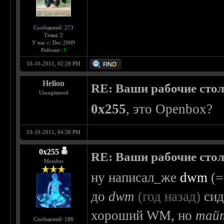
Сообщений: 273
Темы: 2
У нас с: Dec 2009
Рейтинг:
9
10-10-2011, 02:28 PM
Helion
RE: Ваши рабочие сто
Unregistered
0x255
, это Openbox?
10-10-2011, 04:38 PM
0х255
RE: Ваши рабочие сто
Member
ну написал_же
dwm
(=
до
dwm
(год назад)
сид
хороший WM, но
тай
Сообщений: 186