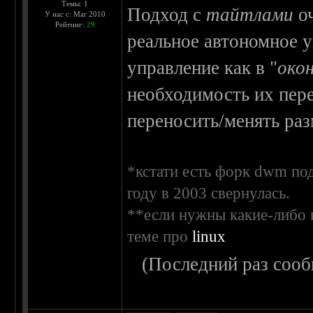
Темы: 1
Подход с
тайтлами
оч
У нас с: Mar 2010
Рейтинг:
29
реальное автономное у
управление как в "
око
необходимость их пер
переносить/менять раз
*кстати есть форк dwm под
году в 2003 свернулась.
**если нужны какие-либо 
теме про
linux
(Последний раз сооб