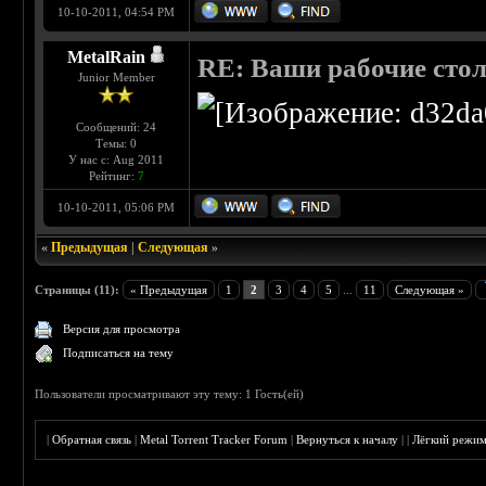
10-10-2011, 04:54 PM
MetalRain
RE: Ваши рабочие сто
Junior Member
Сообщений: 24
Темы: 0
У нас с: Aug 2011
Рейтинг:
7
10-10-2011, 05:06 PM
«
Предыдущая
|
Следующая
»
Страницы (11):
« Предыдущая
1
2
3
4
5
...
11
Следующая »
Версия для просмотра
Подписаться на тему
Пользователи просматривают эту тему: 1 Гость(ей)
|
Обратная связь
|
Metal Torrent Tracker Forum
|
Вернуться к началу
|
|
Лёгкий режи