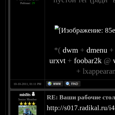
Рейтинг:
29
*(
dwm
+
dmenu
urxvt
+
foobar2k
@
+ lxappeara
10-10-2011, 01:11 PM
misfits
RE: Ваши рабочие сто
Senior Member
http://s017.radikal.ru