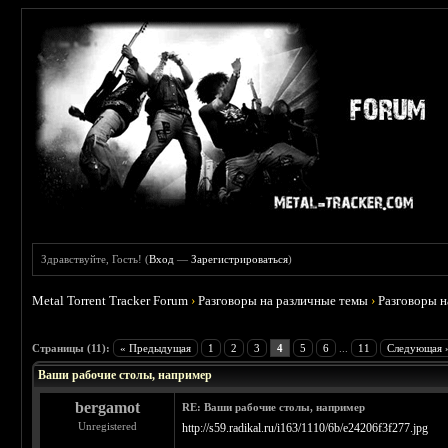
Здравствуйте, Гость! (
Вход
—
Зарегистрироваться
)
Metal Torrent Tracker Forum
›
Разговоры на различные темы
›
Разговоры 
 3.67
Страницы (11):
« Предыдущая
1
2
3
4
5
6
...
11
Следующая 
Ваши рабочие столы, например
bergamot
RE: Ваши рабочие столы, например
Unregistered
http://s59.radikal.ru/i163/1110/6b/e24206f3f277.jpg