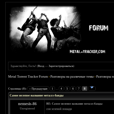
Здравствуйте, Гость! (
Вход
—
Зарегистрироваться
)
Metal Torrent Tracker Forum
›
Разговоры на различные темы
›
Разговоры 
 3.71
Страницы (8):
« Предыдущая
1
...
4
5
6
7
8
Самое нелепое название металл-банды
nemesis-86
RE: Самое нелепое название металл-банды
Unregistered
сон зеленой лошади