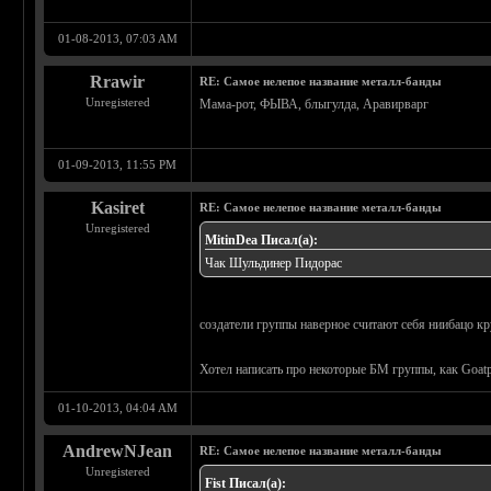
01-08-2013, 07:03 AM
Rrawir
RE: Самое нелепое название металл-банды
Unregistered
Мама-рот, ФЫВА, блыгулда, Аравирварг
01-09-2013, 11:55 PM
Kasiret
RE: Самое нелепое название металл-банды
Unregistered
MitinDea Писал(а):
Чак Шульдинер Пидорас
создатели группы наверное считают себя ниибацо 
Хотел написать про некоторые БМ группы, как Goat
01-10-2013, 04:04 AM
AndrewNJean
RE: Самое нелепое название металл-банды
Unregistered
Fist Писал(а):