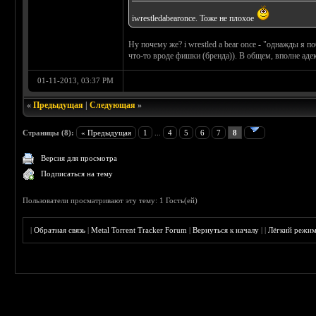
iwrestledabearonce. Тоже не плохое
Ну почему же? i wrestled a bear once - "однажды я 
что-то вроде фишки (бренда)). В общем, вполне адек
01-11-2013, 03:37 PM
«
Предыдущая
|
Следующая
»
Страницы (8):
« Предыдущая
1
...
4
5
6
7
8
Версия для просмотра
Подписаться на тему
Пользователи просматривают эту тему: 1 Гость(ей)
|
Обратная связь
|
Metal Torrent Tracker Forum
|
Вернуться к началу
|
|
Лёгкий режи