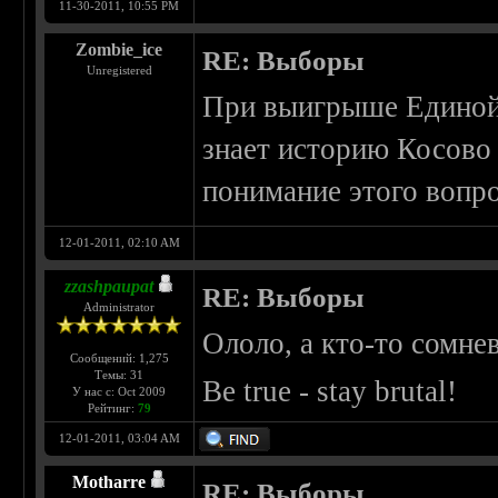
11-30-2011, 10:55 PM
Zombie_ice
RE: Выборы
Unregistered
При выигрыше Единой 
знает историю Косово 
понимание этого вопро
12-01-2011, 02:10 AM
zzashpaupat
RE: Выборы
Administrator
Ололо, а кто-то сомне
Сообщений: 1,275
Темы: 31
Be true - stay brutal!
У нас с: Oct 2009
Рейтинг:
79
12-01-2011, 03:04 AM
Motharre
RE: Выборы