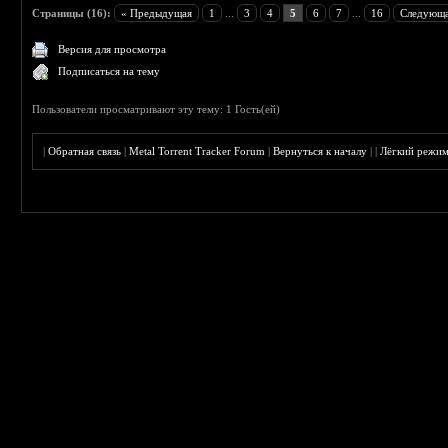
Страницы (16):
« Предыдущая
1
...
3
4
5
6
7
...
16
Следующа
Версия для просмотра
Подписаться на тему
Пользователи просматривают эту тему: 1 Гость(ей)
|
Обратная связь
|
Metal Torrent Tracker Forum
|
Вернуться к началу
|
|
Лёгкий режи