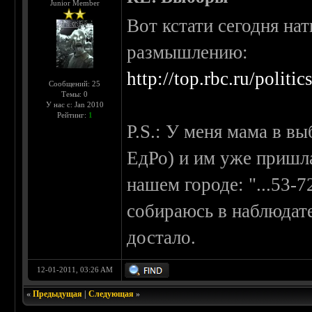
Junior Member
Вот кстати сегодня на
размышлению:
http://top.rbc.ru/polit
Сообщений: 25
Темы: 0
У нас с: Jan 2010
Рейтинг:
1
P.S.: У меня мама в в
ЕдРо) и им уже пришла
нашем городе: "...53-7
собираюсь в наблюдат
достало.
12-01-2011, 03:26 AM
«
Предыдущая
|
Следующая
»