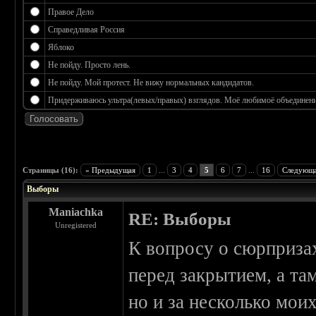
Правое Дело
Справедливая Россия
Яблоко
Не пойду. Просто лень.
Не пойду. Мой протест. Не вижу нормальных кандидатов.
Придерживаюсь ультра(левых/правых) взглядов. Моё любимоё объединение
 3.17
Страницы (16):
« Предыдущая
1
...
3
4
5
6
7
...
16
Следующа
Выборы
Maniachka
RE: Выборы
Unregistered
К вопросу о сюрприза
перед закрытием, а та
но и за несколько мои