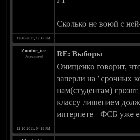
JY
Сколько не воюй с ней
12-10-2011, 12:47 PM
Zombie_ice
RE: Выборы
Unregistered
Онищенко говорит, чт
заперли на "срочных к
нам(студентам) грозят
классу лишением долж
интернете - ФСБ уже е
12-10-2011, 04:18 PM