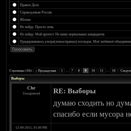
Правое Дело
Справедливая Россия
Яблоко
Не пойду. Просто лень.
Не пойду. Мой протест. Не вижу нормальных кандидатов.
Придерживаюсь ультра(левых/правых) взглядов. Моё любимоё объединение
 3.17
Страницы (16):
« Предыдущая
1
...
7
8
9
10
11
...
16
Следую
Выборы
Che
RE: Выборы
Unregistered
думаю сходить но дума
спасибо если мусора н
12-09-2011, 01:09 PM