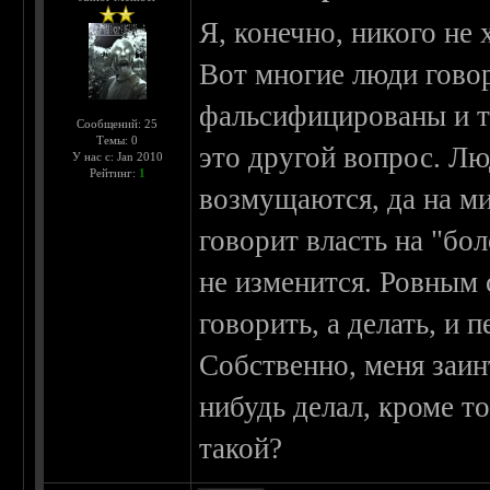
Я, конечно, никого не 
Вот многие люди говор
фальсифицированы и т
Сообщений: 25
Темы: 0
это другой вопрос. Лю
У нас с: Jan 2010
Рейтинг:
1
возмущаются, да на ми
говорит власть на "бо
не изменится. Ровным 
говорить, а делать, и 
Собственно, меня заин
нибудь делал, кроме т
такой?