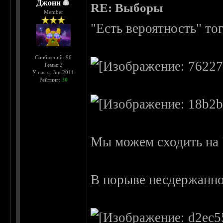
Джони
RE: Выборы
Member
"Есть вероятность" тог
Сообщений: 96
Темы: 2
У нас с: Jun 2011
Рейтинг:
30
Мы можем сходить на 
В порыве несдержаннос