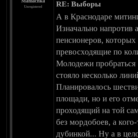
Maniachka
RE: Выборы
Unregistered
А в Краснодаре митин
Изначально напротив 
пенсионеров, которых с
превосходящие по коли
Молодежи пробраться 
стояло несколько лини
Планировалось шестви
площади, но и его отм
проходящий на той са
без мордобоев, а кого-
дубинкой... Ну а в цел