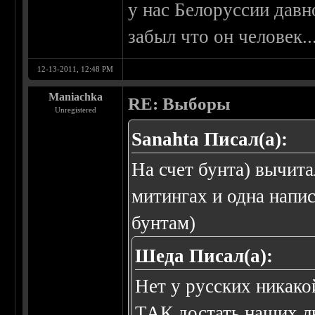
у нас Белоруссии давн
забыл что он человек..
12-13-2011, 12:48 PM
Maniachka
RE: Выборы
Unregistered
Sanahta Писал(а):
На счет бунта) вычита
митингах и одна напис
бунтам)
Шеда Писал(а):
Нет у русских никако
ТАК достать наших лю