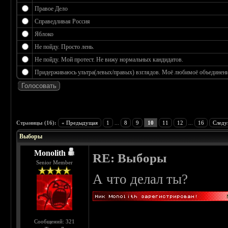
Правое Дело
Справедливая Россия
Яблоко
Не пойду. Просто лень.
Не пойду. Мой протест. Не вижу нормальных кандидатов.
Придерживаюсь ультра(левых/правых) взглядов. Моё любимоё объединение
 3.17
Страницы (16):
« Предыдущая
1
...
8
9
10
11
12
...
16
Следу
Выборы
Monolith
RE: Выборы
Senior Member
А что делал ты?
Сообщений: 321