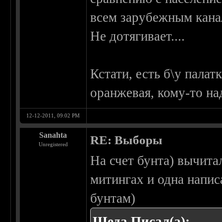
всем зарубежным кана
Не дотягивает....
Кстати, есть б\у палат
оранжевая, кому-то на
12-12-2011, 09:02 PM
Sanahta
RE: Выборы
Unregistered
На счет бунта) вычита
митингах и одна напис
бунтам)
Шеда Писал(а):