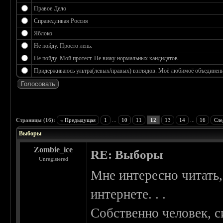
Правое Дело
Справедливая Россия
Яблоко
Не пойду. Просто лень.
Не пойду. Мой протест. Не вижу нормальных кандидатов.
Придерживаюсь ультра(левых/правых) взглядов. Моё любимоё объединение
 3.17
Страницы (16):
« Предыдущая
1
...
10
11
12
13
14
...
16
Сле
Выборы
Zombie_ice
RE: Выборы
Unregistered
Мне интересно читать, 
интернете. . .
Собственно человек, с