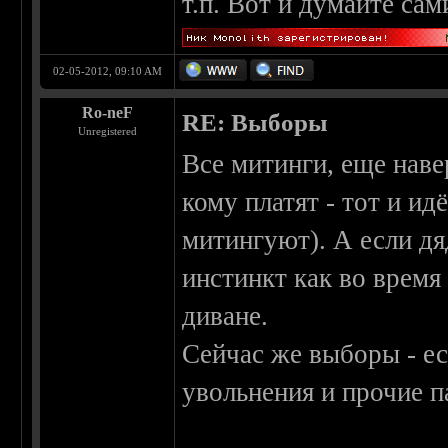
т.п. Вот и думайте сам
02-05-2012, 09:10 AM
Ro-neF
RE: Выборы
Unregistered
Все митинги, еще наве
кому платят - тот и ид
митингуют). А если дяд
инстинкт как во время
диване.
Сейчас же выборы - ес
увольнения и прочие п