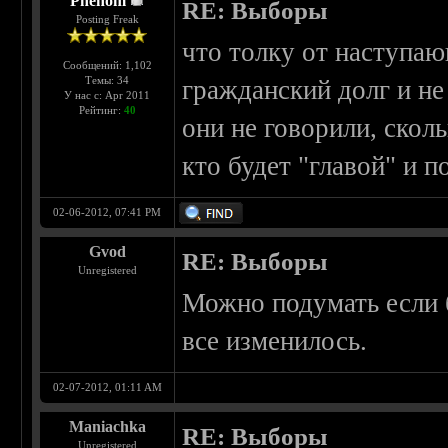
Phenom
RE: Выборы
Posting Freak
что толку от наступа
Сообщений: 1,102
Темы: 34
гражданский долг и не
У нас с: Apr 2011
Рейтинг:
40
они не говорили, сколь
кто будет "главой" и п
02-06-2012, 07:41 PM
Gvod
RE: Выборы
Unregistered
Можно подумать если б
все изменилось.
02-07-2012, 01:11 AM
Maniachka
RE: Выборы
Unregistered