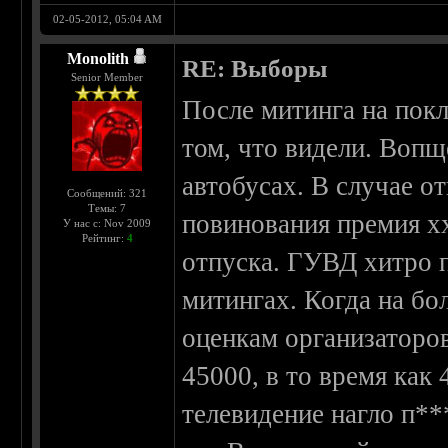
02-05-2012, 05:04 AM
Monolith
RE: Выборы
Senior Member
После митинга на пок
том, что видели. Вопщ
автобусах. В случае о
Сообщений: 321
Темы: 7
повинования премия x
У нас с: Nov 2009
Рейтинг:
4
отпуска. ГУВД хитро 
митингах. Когда на б
оценкам организаторо
45000, в то время как 
телевидение нагло п**