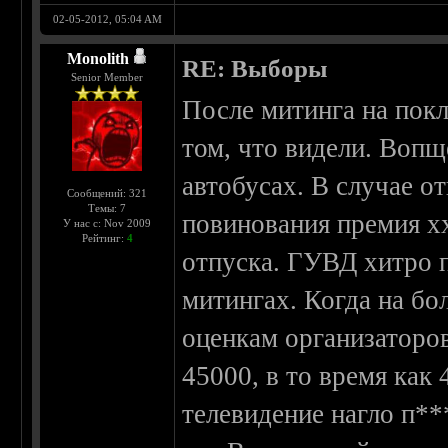
02-05-2012, 05:04 AM
Monolith
RE: Выборы
Senior Member
После митинга на пок
том, что видели. Вопщ
автобусах. В случае о
Сообщений: 321
Темы: 7
повинования премия x
У нас с: Nov 2009
Рейтинг:
4
отпуска. ГУВД хитро 
митингах. Когда на б
оценкам организаторо
45000, в то время как 
телевидение нагло п**