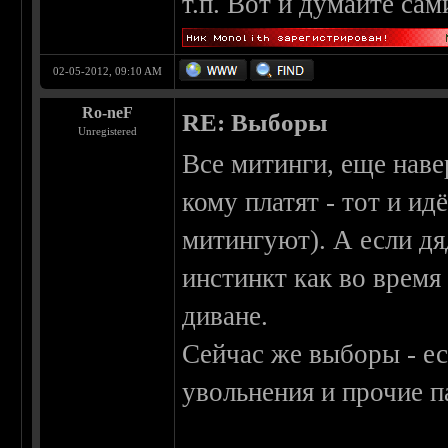
т.п. Вот и думайте сам
02-05-2012, 09:10 AM
Ro-neF
RE: Выборы
Unregistered
Все митинги, еще наве
кому платят - тот и ид
митингуют). А если дяд
инстинкт как во время
диване.
Сейчас же выборы - ес
увольнения и прочие п