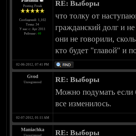
Phenom
RE: Выборы
Posting Freak
что толку от наступа
Сообщений: 1,102
Темы: 34
гражданский долг и не
У нас с: Apr 2011
Рейтинг:
40
они не говорили, сколь
кто будет "главой" и п
02-06-2012, 07:41 PM
Gvod
RE: Выборы
Unregistered
Можно подумать если б
все изменилось.
02-07-2012, 01:11 AM
Maniachka
RE: Выборы
Unregistered