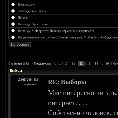
Правое Дело
Справедливая Россия
Яблоко
Не пойду. Просто лень.
Не пойду. Мой протест. Не вижу нормальных кандидатов.
Придерживаюсь ультра(левых/правых) взглядов. Моё любимоё объединение
 3.17
Страницы (16):
« Предыдущая
1
...
10
11
12
13
14
...
16
Сле
Выборы
Zombie_ice
RE: Выборы
Unregistered
Мне интересно читать, 
интернете. . .
Собственно человек, с