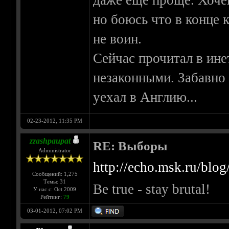
даже еще проще. Хочеш
но боюсь что в конце 
не воин.
Сейчас прочитал в ине
незаконными. Забавно 
уехал в Англию...
02-23-2012, 11:35 PM
zzashpaupat
RE: Выборы
Administrator
http://echo.msk.ru/blo
Сообщений: 1,275
Темы: 31
Be true - stay brutal!
У нас с: Oct 2009
Рейтинг:
79
03-01-2012, 07:02 PM