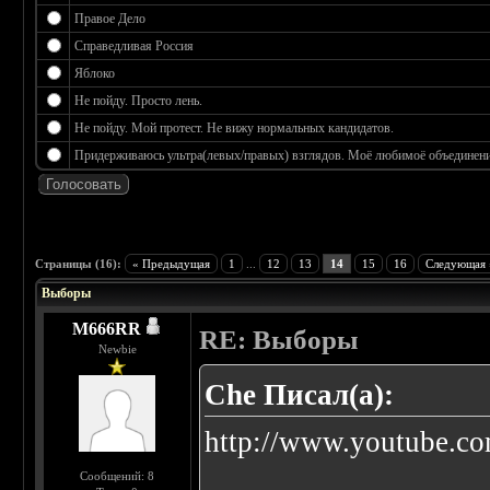
Правое Дело
Справедливая Россия
Яблоко
Не пойду. Просто лень.
Не пойду. Мой протест. Не вижу нормальных кандидатов.
Придерживаюсь ультра(левых/правых) взглядов. Моё любимоё объединение
 3.17
Страницы (16):
« Предыдущая
1
...
12
13
14
15
16
Следующая 
Выборы
M666RR
RE: Выборы
Newbie
Che Писал(а):
http://www.youtube.c
Сообщений: 8