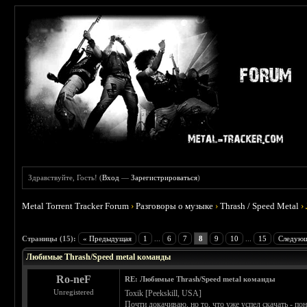
Здравствуйте, Гость! (
Вход
—
Зарегистрироваться
)
Metal Torrent Tracker Forum
›
Разговоры о музыке
›
Thrash / Speed Metal
›
 5
Страницы (15):
« Предыдущая
1
...
6
7
8
9
10
...
15
Следующ
Любимые Thrash/Speed metal команды
Ro-neF
RE: Любимые Thrash/Speed metal команды
Unregistered
Toxik [Peekskill, USA]
Почти докачиваю, но то, что уже успел скачать - по