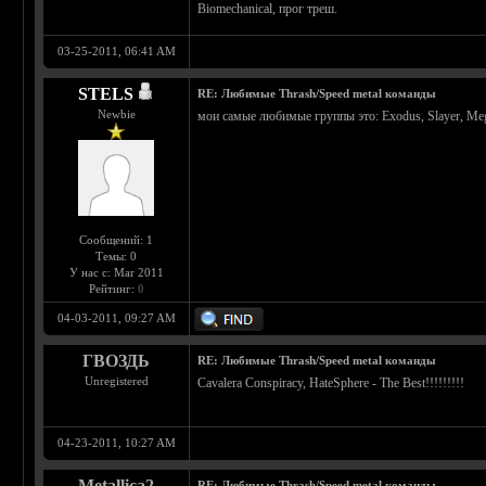
Biomechanical, прог треш.
03-25-2011, 06:41 AM
STELS
RE: Любимые Thrash/Speed metal команды
Newbie
мои самые любимые группы это: Exodus, Slayer, Megad
Сообщений: 1
Темы: 0
У нас с: Mar 2011
Рейтинг:
0
04-03-2011, 09:27 AM
ГВОЗДЬ
RE: Любимые Thrash/Speed metal команды
Unregistered
Cavalera Conspiracy, HateSphere - The Best!!!!!!!!!
04-23-2011, 10:27 AM
Metallica2
RE: Любимые Thrash/Speed metal команды