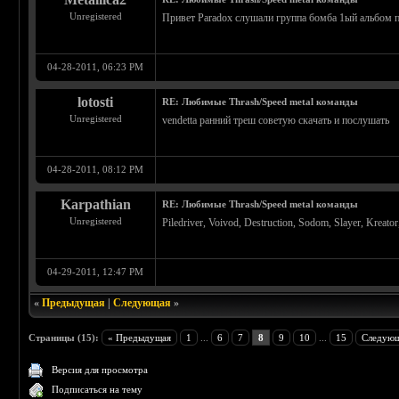
Unregistered
Привет Paradox слушали группа бомба 1ый альбом 
04-28-2011, 06:23 PM
lotosti
RE: Любимые Thrash/Speed metal команды
Unregistered
vendetta ранний треш советую скачать и послушать
04-28-2011, 08:12 PM
Karpathian
RE: Любимые Thrash/Speed metal команды
Unregistered
Piledriver, Voivod, Destruction, Sodom, Slayer, Kreat
04-29-2011, 12:47 PM
«
Предыдущая
|
Следующая
»
Страницы (15):
« Предыдущая
1
...
6
7
8
9
10
...
15
Следующ
Версия для просмотра
Подписаться на тему