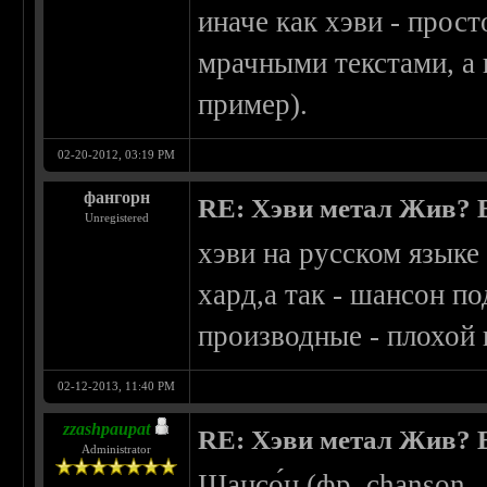
иначе как хэви - прост
мрачными текстами, а 
пример).
02-20-2012, 03:19 PM
фангорн
RE: Хэви метал Жив? Ес
Unregistered
хэви на русском языке 
хард,а так - шансон по
производные - плохой 
02-12-2013, 11:40 PM
zzashpaupat
RE: Хэви метал Жив? Ес
Administrator
Шансо́н (фр. chanson