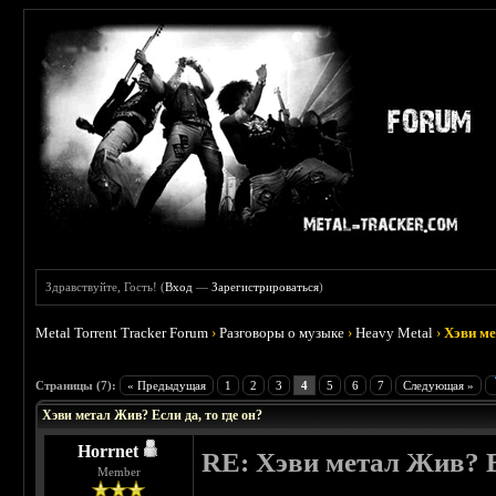
Здравствуйте, Гость! (
Вход
—
Зарегистрироваться
)
Metal Torrent Tracker Forum
›
Разговоры о музыке
›
Heavy Metal
›
Хэви ме
 4
Страницы (7):
« Предыдущая
1
2
3
4
5
6
7
Следующая »
Хэви метал Жив? Если да, то где он?
Horrnet
RE: Хэви метал Жив? Ес
Member