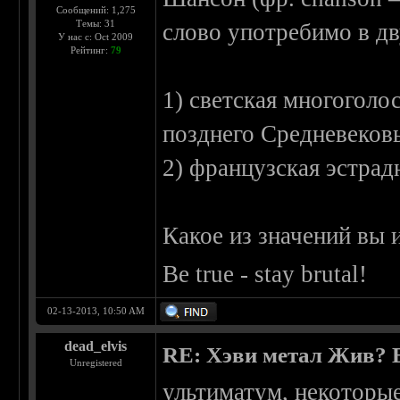
Сообщений: 1,275
Темы: 31
слово употребимо в дв
У нас с: Oct 2009
Рейтинг:
79
1) светская многоголо
позднего Средневеков
2) французская эстрадн
Какое из значений вы 
Be true - stay brutal!
02-13-2013, 10:50 AM
dead_elvis
RE: Хэви метал Жив? Ес
Unregistered
ультиматум, некоторы