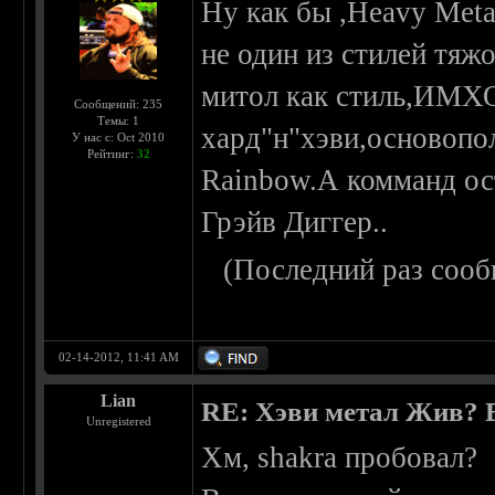
Ну как бы ,Heavy Meta
не один из стилей тяж
митол как стиль,ИМХО,
Сообщений: 235
Темы: 1
хард"н"хэви,основопо
У нас с: Oct 2010
Рейтинг:
32
Rainbow.А комманд ос
Грэйв Диггер..
(Последний раз сооб
02-14-2012, 11:41 AM
Lian
RE: Хэви метал Жив? Ес
Unregistered
Хм, shakra пробовал?