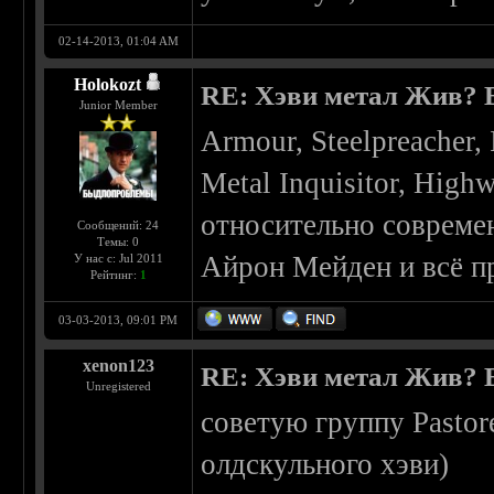
02-14-2013, 01:04 AM
Holokozt
RE: Хэви метал Жив? Ес
Junior Member
Armour, Steelpreacher, 
Metal Inquisitor, Highw
относительно современ
Сообщений: 24
Темы: 0
Айрон Мейден и всё п
У нас с: Jul 2011
Рейтинг:
1
03-03-2013, 09:01 PM
xenon123
RE: Хэви метал Жив? Ес
Unregistered
советую группу Pastor
олдскульного хэви)