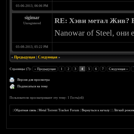
03-06-2013, 06:06 PM
sigimar
RE: Хэви метал Жив? Ес
Unregistered
Nanowar of Steel, они 
03-08-2013, 05:22 PM
«
Предыдущая
|
Следующая
»
Страницы (7):
« Предыдущая
1
2
3
4
5
6
7
Следующая »
Версия для просмотра
Подписаться на тему
Пользователи просматривают эту тему: 1 Гость(ей)
|
Обратная связь
|
Metal Torrent Tracker Forum
|
Вернуться к началу
|
|
Лёгкий режи